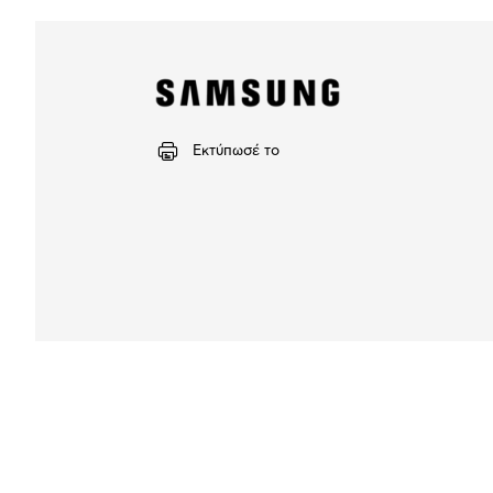
Εκτύπωσέ το
Αναλυτική
παρουσίαση