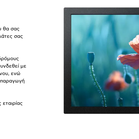
υ θα σας
λάτες σας
αδρόμους
συνδεθεί με
ένου, ενώ
ναπαραγωγή
 εταιρίας