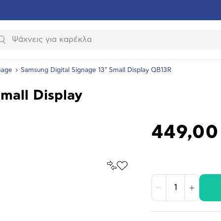
Αναζήτηση
gnage
Samsung Digital Signage 13" Small Display QB13R
mall Display
449,00
Σύγκρινέ
Προσθήκη
το
στα
Αγαπημένα
υνση
Μείωση
Αύξηση
ραφίας