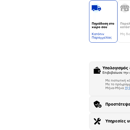
Παράδοση στο
Παραλ
χώρο σου
κατάσ
Kατόπιν
Μη δι
Παραγγελίας
Δεν
υπάρχουν
επιπλέον
πληροφορίες.
Υπολογισμός
Επιβεβαίωσε την 
Με πιστωτική κ
Με το πρόγραμ
Μήνα-Μήνα
19,
Προστάτεψε
Αριθμός δό
Υπηρεσίες υ