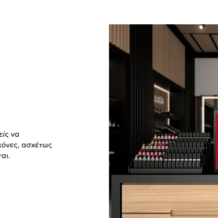
είς να
κόνες, ασχέτως
αι.