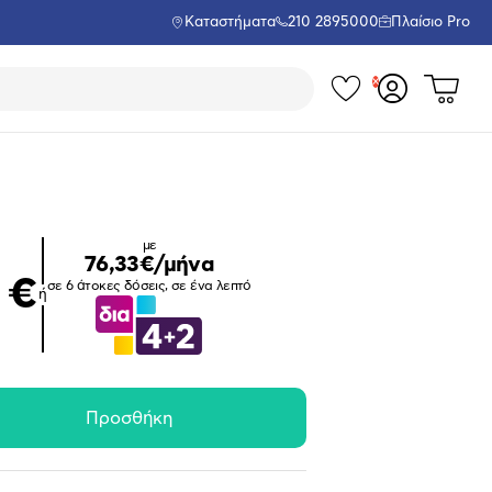
Καταστήματα
210 2895000
Πλαίσιο Pro
Τα
Δες
Σύνδεση
το
αγαπημέν
ή
καλάθι
εγγραφή
σου
μου
με
76,33€/μήνα
 €
σε 6 άτοκες δόσεις, σε ένα λεπτό
ή
Μεγέθυνση
Προσθήκη
φωτογραφίας