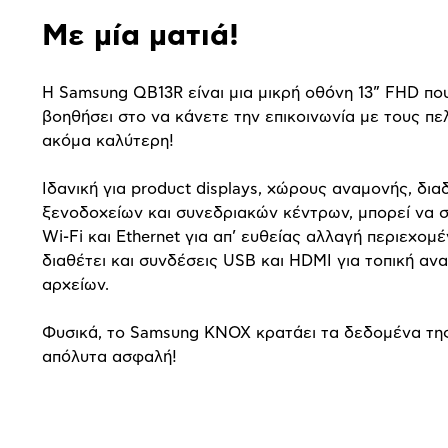
Με μία ματιά!
Η
Samsung
QB
13
R
είναι μια μικρή οθόνη 13”
FHD
πο
βοηθήσει στο να κάνετε την επικοινωνία με τους πε
ακόμα καλύτερη!
Ιδανική για
product
displays
, χώρους αναμονής, δι
ξενοδοχείων και συνεδριακών κέντρων, μπορεί να 
Wi
-
Fi
και
Ethernet
για απ’ ευθείας αλλαγή περιεχομ
διαθέτει και συνδέσεις
USB
και
HDMI
για τοπική α
αρχείων.
Φυσικά, το
Samsung
KNOX
κρατάει τα δεδομένα της
απόλυτα ασφαλή!