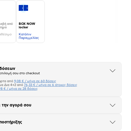
αβή από
BOX NOW
τημα
locker
αθέσιμο
Kατόπιν
Παραγγελίας
 δόσεων
Άνοιξε
επιλογή σου στο checkout
το
μπλοκ
άρτα από
9,08 € / μήνα σε 60 δόσεις
Πιστωτική κάρτα
μα Δια 4+2 από
76,33 € / μήνα σε 6 άτοκες δόσεις
98 € / μήνα σε 28 δόσεις
Πλαίσιο δια 4+2
 την αγορά σου
Μήνα Μήνα
Άνοιξε
το
μπλοκ
σεων
Ποσό/Μήνα
ποστήριξης
Άνοιξε
9,08 €
το