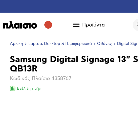
Προϊόντα
Αρχική
Laptop, Desktop & Περιφερειακά
Οθόνες
Digital Si
Samsung Digital Signage 13" S
Βασικά
QB13R
χαρακτηριστικά
Κωδικός Πλαίσιο
4358767
Εξέλιξη τιμής
Επόμενο
Μεγέθ
φωτογ