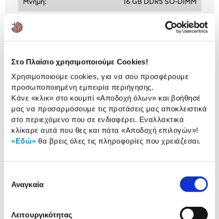
Μνήμη:
16 GB DDR5 SO-DIMM
Χωρητικότητα:
512 GB
Αναλυτική
Στο Πλαίσιο χρησιμοποιούμε Cookies!
Αναλυτική παρουσίαση
παρουσίαση
Χρησιμοποιούμε cookies, για να σου προσφέρουμε
προσωποποιημένη εμπειρία περιήγησης.
Προδιαγραφές
Κάνε «κλικ» στο κουμπί
«Αποδοχή όλων»
και βοήθησέ
Χαρακτηριστικά
μας να προσαρμόσουμε τις προτάσεις μας αποκλειστικά
προϊόντος
στο περιεχόμενο που σε ενδιαφέρει. Εναλλακτικά
Αξιολογήσεις
κλίκαρε αυτά που θες και πάτα
«Αποδοχή επιλογών»
!
Αξιολογήσεις
«Εδώ»
θα βρεις όλες τις πληροφορίες που χρειάζεσαι.
Δες τι κλίκαραν όσοι είδαν το ίδιο
Επιλογή
προϊόν με εσένα!
Αναγκαία
συγκατάθεσης
Λειτουργικότητας