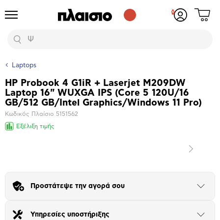
Δες
Προϊόντα
Σύνδεση
το
ή
καλάθι
εγγραφή
Αναζήτηση
σου
Laptops
HP Probook 4 G1iR + Laserjet M209DW
Βασικά
Laptop 16" WUXGA IPS (Core 5 120U/16
χαρακτηριστικά
GB/512 GB/Intel Graphics/Windows 11 Pro)
Κωδικός Πλαίσιο
5151562
Εξέλιξη τιμής
Επόμενο
Μεγέθυνση
φωτογραφίας
Επόμενο
Προστάτεψε την αγορά σου
Άνοιξε
το
μπλοκ
Υπηρεσίες υποστήριξης
Άνοιξε