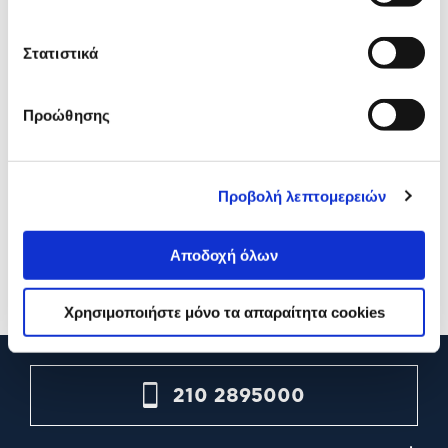
Στατιστικά
Προώθησης
HP 15 -fc0086nv Laptop 15.6"
Asus Vivobook M1605NA
Full HD (Ryzen 5 7520U/16
OLED-SH052W Laptop 16
GB/512 GB/Radeon
OLED (Ryzen 7 170/16 GB/
Προβολή λεπτομερειών
Graphics/Windows 11 Home)
TB/Radeon
Graphics/Windows 11 Hom
499,00€
799,00€
Αποδοχή όλων
Προσθήκη
Προσθήκη
Χρησιμοποιήστε μόνο τα απαραίτητα cookies
210 2895000