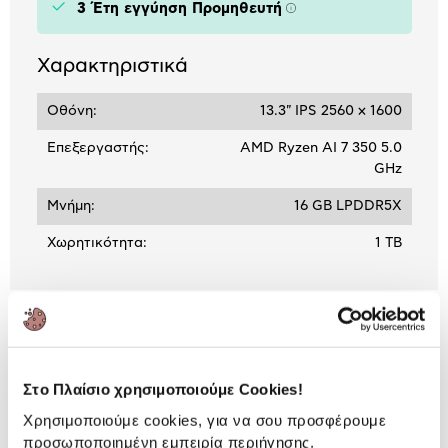
3 Έτη εγγύηση Προμηθευτή
Πληροφορίες
Χαρακτηριστικά
Οθόνη:
13.3" IPS 2560 x 1600
Επεξεργαστής:
AMD Ryzen AI 7 350 5.0
GHz
Μνήμη:
16 GB LPDDR5X
Χωρητικότητα:
1 TB
ΒΛΕΠΕΙΣ:
Στο Πλαίσιο χρησιμοποιούμε Cookies!
HP OmniBook 7 Aero 13-
bg1000nv Laptop 13.3" IPS (Ryzen
Χρησιμοποιούμε cookies, για να σου προσφέρουμε
AI 7 350/16 GB/1
849,00 €
προσωποποιημένη εμπειρία περιήγησης.
TB/860M/Windows 11 Home)