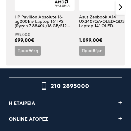
HP Pavilion Absolute 16-
Asus Zenbook A14
ag0001nv Laptop 16" IPS
UX3407QA-OLED-QD30
(Ryzen 7 8840U/16 GB/512
Laptop 14" OLED
GB/Radeon
(Snapdragon X X1-26-100/
Graphics/Windows 11 Home)
GB/1 TB/Adreno/Windows 
999,00€
Home)
699,00€
1.099,00€
Προσθήκη
Προσθήκη
210 2895000
Η ΕΤΑΙΡΕΙΑ
ONLINE ΑΓΟΡΕΣ