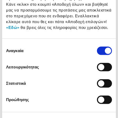
Κάνε «κλικ» στο κουμπί
«Αποδοχή όλων»
και βοήθησέ
μας να προσαρμόσουμε τις προτάσεις μας αποκλειστικά
στο περιεχόμενο που σε ενδιαφέρει. Εναλλακτικά
κλίκαρε αυτά που θες και πάτα
«Αποδοχή επιλογών»
!
Συνδύασέ
το με
«Εδώ»
θα βρεις όλες τις πληροφορίες που χρειάζεσαι.
Turbo-X Βάση Laptop 17.3" NC 172
Επιλογή
Αναγκαία
συγκατάθεσης
24,90 €
Προσθήκη
Λειτουργικότητας
HP Τσάντα Πλάτης 15,6'' Prelude
Στατιστικά
29,90 €
Προώθησης
Προσθήκη
HP Ποντίκι 480 Comfort