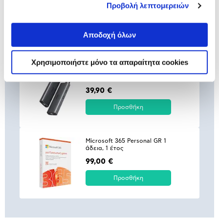
Προβολή λεπτομερειών
Bluetooth Μαύρο
39,99 €
Αποδοχή όλων
Προσθήκη
Χρησιμοποιήστε μόνο τα απαραίτητα cookies
Ugreen Multi Function Type-C
CM512
39,90 €
Προσθήκη
Microsoft 365 Personal GR 1
άδεια, 1 έτος
99,00 €
Προσθήκη