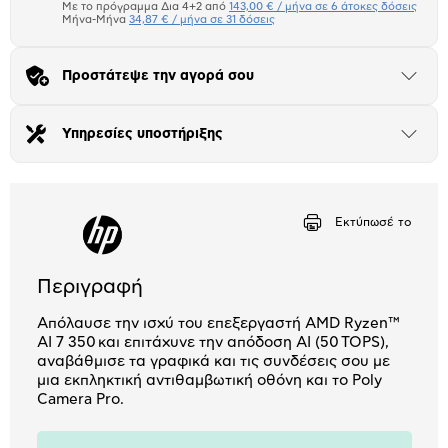
Πιστωτική κάρτα
Με το πρόγραμμα Δια 4+2 από
143,00 € / μήνα σε 6 άτοκες δόσεις
Μήνα-Μήνα
34,87 € / μήνα σε 31 δόσεις
Πλαίσιο δια 4+2
Προστάτεψε την αγορά σου
Μήνα Μήνα
Άνοιξε
το
μπλοκ
Αριθμός δόσεων
Ποσό/Μήνα
Υπηρεσίες υποστήριξης
Άνοιξε
17,17 €
το
μπλοκ
Εκτύπωσέ το
Περιγραφή
Απόλαυσε την ισχύ του επεξεργαστή AMD Ryzen™
AI 7 350 και επιτάχυνε την απόδοση AI (50 TOPS),
αναβάθμισε τα γραφικά και τις συνδέσεις σου με
μια εκπληκτική αντιθαμβωτική οθόνη και το Poly
Camera Pro.