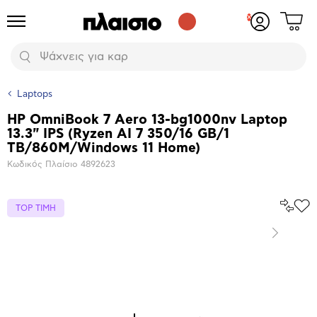
Δες
Προϊόντα
Σύνδεση
το
ή
καλάθι
εγγραφή
Αναζήτηση
σου
Laptops
HP OmniBook 7 Aero 13-bg1000nv Laptop
Βασικά
13.3" IPS (Ryzen AI 7 350/16 GB/1
χαρακτηριστικά
TB/860M/Windows 11 Home)
Κωδικός Πλαίσιο
4892623
Σύγκρ
TOP ΤΙΜΗ
Προ
το
στα
Αγα
Επόμενο
Μεγέθυνση
φωτογραφίας
Επόμενο