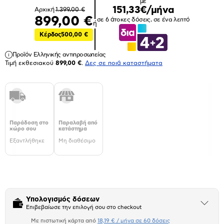
με
151,33€/μήνα
Αρχική
1.399,00 €
899,00 €
σε 6 άτοκες δόσεις, σε ένα λεπτό
ή
Κέρδος
500,00 €
Προϊόν Ελληνικής αντιπροσωπείας
Τιμή εκθεσιακού
899,00 €
.
Δες σε ποιά καταστήματα
Παράδοση στο
Παραλαβή από
χώρο σου
κατάστημα
Εξαντλήθηκε
Μη διαθέσιμο
Υπολογισμός δόσεων
Άνοιξε
Επιβεβαίωσε την επιλογή σου στο checkout
το
μπλοκ
Με πιστωτική κάρτα από
18,19 € / μήνα σε 60 δόσεις