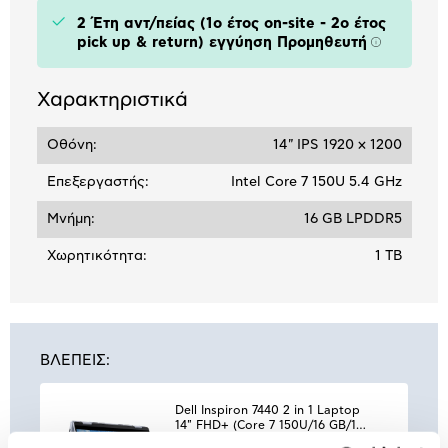
2 Έτη αντ/πείας (1ο έτος on-site - 2ο έτος
pick up & return) εγγύηση Προμηθευτή
Πληροφορ
Χαρακτηριστικά
Οθόνη:
14" IPS 1920 x 1200
Επεξεργαστής:
Intel Core 7 150U 5.4 GHz
Μνήμη:
16 GB LPDDR5
Χωρητικότητα:
1 TB
ΒΛΕΠΕΙΣ:
Dell Inspiron 7440 2 in 1 Laptop
14" FHD+ (Core 7 150U/16 GB/1
TB/Iris Xe Graphics/Windows 11