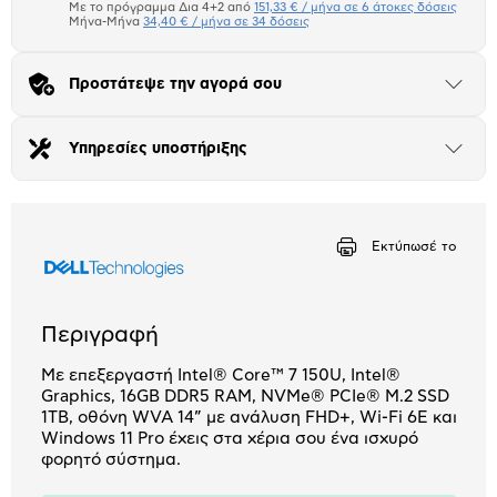
Πιστωτική κάρτα
Με το πρόγραμμα Δια 4+2 από
151,33 € / μήνα σε 6 άτοκες δόσεις
Μήνα-Μήνα
34,40 € / μήνα σε 34 δόσεις
Πλαίσιο δια 4+2
Προστάτεψε την αγορά σου
Μήνα Μήνα
Άνοιξε
το
μπλοκ
Αριθμός δόσεων
Ποσό/Μήνα
Υπηρεσίες υποστήριξης
Άνοιξε
18,19 €
το
μπλοκ
Εκτύπωσέ το
Περιγραφή
Με επεξεργαστή Intel® Core™ 7 150U, Intel®
Graphics, 16GB DDR5 RAM, NVMe® PCIe® M.2 SSD
1TB, οθόνη WVA 14” με ανάλυση FHD+, Wi-Fi 6E και
Windows 11 Pro έχεις στα χέρια σου ένα ισχυρό
φορητό σύστημα.