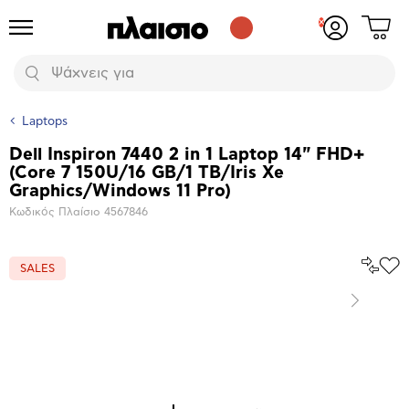
Δες
Προϊόντα
Σύνδεση
το
ή
καλάθι
εγγραφή
Αναζήτηση
σου
Laptops
Dell Inspiron 7440 2 in 1 Laptop 14" FHD+
Βασικά
(Core 7 150U/16 GB/1 TB/Iris Xe
χαρακτηριστικά
Graphics/Windows 11 Pro)
Κωδικός Πλαίσιο
4567846
Σύγκρ
SALES
Προ
το
στα
Αγα
Επόμενο
Μεγέθυνση
φωτογραφίας
Επόμενο