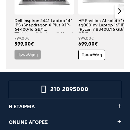
Dell Inspiron 5441 Laptop 14"
HP Pavilion Absolute 16-
IPS (Snapdragon X Plus X1P-
ag0001nv Laptop 16" IPS
64-100/16 GB/1
(Ryzen 7 8840U/16 GB/512
TB/Adreno/Windows 11 Home)
GB/Radeon
Graphics/Windows 11 Hom
799,00€
999,00€
599,00€
699,00€
Προσθήκη
Προσθήκη
210 2895000
Η ΕΤΑΙΡΕΙΑ
ONLINE ΑΓΟΡΕΣ