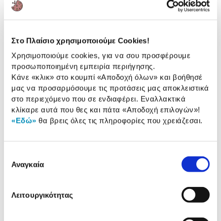
899,00 €
Pro)
Στο Πλαίσιο χρησιμοποιούμε Cookies!
Συνδύασέ
το με
Χρησιμοποιούμε cookies, για να σου προσφέρουμε
προσωποποιημένη εμπειρία περιήγησης.
Κάνε «κλικ» στο κουμπί
«Αποδοχή όλων»
και βοήθησέ
Bitdefender Internet Security 1
μας να προσαρμόσουμε τις προτάσεις μας αποκλειστικά
άδεια (+1 Android), 1 έτος
στο περιεχόμενο που σε ενδιαφέρει. Εναλλακτικά
24,90 €
κλίκαρε αυτά που θες και πάτα
«Αποδοχή επιλογών»
!
«Εδώ»
θα βρεις όλες τις πληροφορίες που χρειάζεσαι.
Προσθήκη
Επιλογή
Turbo-X Βάση Laptop 17.3" NC 172
Αναγκαία
συγκατάθεσης
24,90 €
Προσθήκη
Λειτουργικότητας