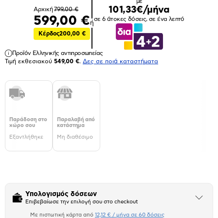
με
101,33€/μήνα
Αρχική
799,00 €
599,00 €
σε 6 άτοκες δόσεις, σε ένα λεπτό
ή
Κέρδος
200,00 €
Προϊόν Ελληνικής αντιπροσωπείας
Τιμή εκθεσιακού
549,00 €
.
Δες σε ποιά καταστήματα
Παράδοση στο
Παραλαβή από
χώρο σου
κατάστημα
Εξαντλήθηκε
Μη διαθέσιμο
Υπολογισμός δόσεων
Άνοιξε
Επιβεβαίωσε την επιλογή σου στο checkout
το
μπλοκ
Με πιστωτική κάρτα από
12,12 € / μήνα σε 60 δόσεις