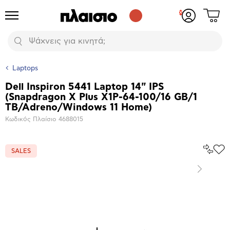
Δες
Προϊόντα
Σύνδεση
το
ή
καλάθι
εγγραφή
Αναζήτηση
σου
Laptops
Dell Inspiron 5441 Laptop 14" IPS
Βασικά
(Snapdragon X Plus X1P-64-100/16 GB/1
χαρακτηριστικά
TB/Adreno/Windows 11 Home)
Κωδικός Πλαίσιο
4688015
Σύγκρ
SALES
Προ
το
στα
Αγα
Επόμενο
Μεγέθυνση
φωτογραφίας
Επόμενο