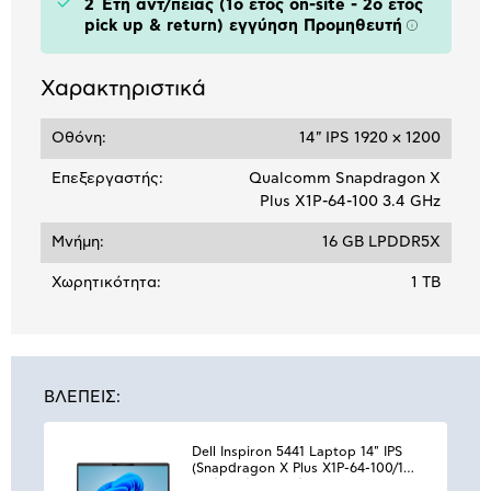
2 Έτη αντ/πείας (1ο έτος on-site - 2ο έτος
pick up & return) εγγύηση Προμηθευτή
Πληροφορ
Χαρακτηριστικά
Οθόνη:
14" IPS 1920 x 1200
Επεξεργαστής:
Qualcomm Snapdragon X
Plus X1P-64-100 3.4 GHz
Μνήμη:
16 GB LPDDR5X
Χωρητικότητα:
1 TB
ΒΛΕΠΕΙΣ:
Dell Inspiron 5441 Laptop 14" IPS
(Snapdragon X Plus X1P-64-100/16
GB/1 TB/Adreno/Windows 11