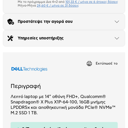
Πιστωτική κάρτα
Με το πρόγραμμα Δια 4+2 από
101,33 € / μήνα σε 6 άτοκες δόσεις
Μήνα-Μήνα
24,60 € / μήνα σε 31 δόσεις
Πλαίσιο δια 4+2
Προστάτεψε την αγορά σου
Μήνα Μήνα
Άνοιξε
το
μπλοκ
Αριθμός δόσεων
Ποσό/Μήνα
Υπηρεσίες υποστήριξης
Άνοιξε
12,12 €
το
μπλοκ
Εκτύπωσέ το
Περιγραφή
Λεπτό laptop με 14” οθόνη FHD+, Qualcomm®
Snapdragon® X Plus X1P-64-100, 16GB μνήμης
LPDDR5x και αποθηκευτική μονάδα PCIe® NVMe™
M.2 SSD 1 TB.