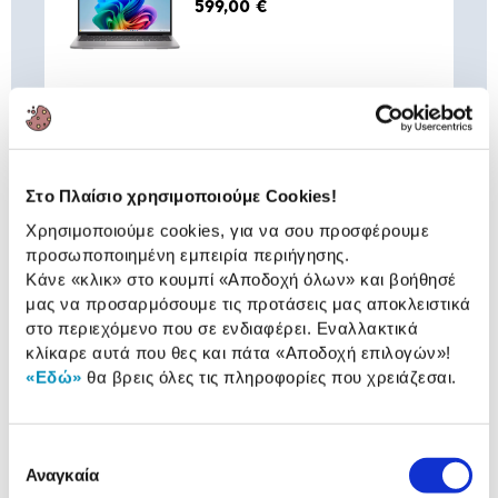
599,00 €
Home)
Συνδύασέ
το με
Dell Ecoloop Pro Slim Backpack
Στο Πλαίσιο χρησιμοποιούμε Cookies!
15
Χρησιμοποιούμε cookies, για να σου προσφέρουμε
49,90 €
προσωποποιημένη εμπειρία περιήγησης.
Προσθήκη
Κάνε «κλικ» στο κουμπί
«Αποδοχή όλων»
και βοήθησέ
μας να προσαρμόσουμε τις προτάσεις μας αποκλειστικά
στο περιεχόμενο που σε ενδιαφέρει. Εναλλακτικά
κλίκαρε αυτά που θες και πάτα
«Αποδοχή επιλογών»
!
Fazn Office Pro USB-C 4-in-1
Adaptor
«Εδώ»
θα βρεις όλες τις πληροφορίες που χρειάζεσαι.
12,99 €
Προσθήκη
Επιλογή
Αναγκαία
συγκατάθεσης