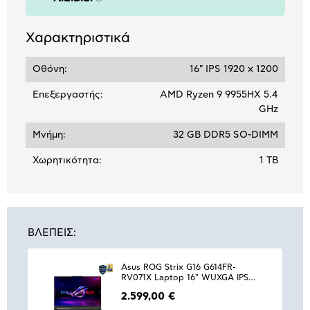
Πληροφορίες
Χαρακτηριστικά
Οθόνη:
16" IPS 1920 x 1200
Επεξεργαστής:
AMD Ryzen 9 9955HX 5.4
GHz
Μνήμη:
32 GB DDR5 SO-DIMM
Χωρητικότητα:
1 TB
ΒΛΕΠΕΙΣ:
Asus ROG Strix G16 G614FR-
RV071X Laptop 16" WUXGA IPS
(Ryzen 9 9955HX/32 GB/1 TB/RTX
2.599,00 €
5070 Ti 12 GB/Windows 11 Pro)