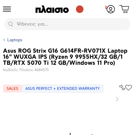
Δες
Προϊόντα
Σύνδεση
το
ή
καλάθι
εγγραφή
Αναζήτηση
σου
Laptops
Asus ROG Strix G16 G614FR-RV071X Laptop
Βασικά
16" WUXGA IPS (Ryzen 9 9955HX/32 GB/1
χαρακτηριστικά
TB/RTX 5070 Ti 12 GB/Windows 11 Pro)
Κωδικός Πλαίσιο
4684575
Σύγκρ
SALES
ASUS PERFECT + EXTENDED WARRANTY
Προ
το
στα
Αγα
Επόμενο
Μεγέθυνση
φωτογραφίας
Επόμενο