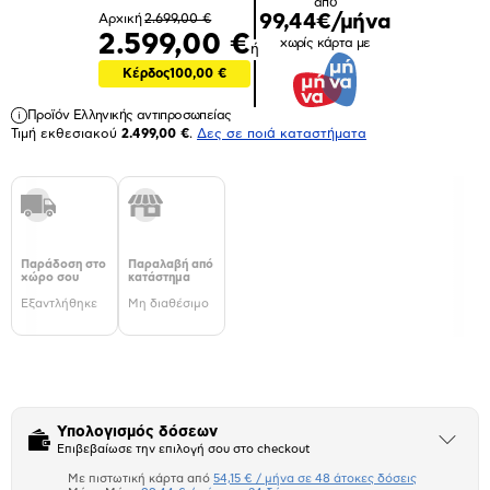
από
99,44€/μήνα
Αρχική
2.699,00 €
2.599,00 €
χωρίς κάρτα με
ή
Κέρδος
100,00 €
Προϊόν Ελληνικής αντιπροσωπείας
Τιμή εκθεσιακού
2.499,00 €
.
Δες σε ποιά καταστήματα
Παράδοση στο
Παραλαβή από
χώρο σου
κατάστημα
Εξαντλήθηκε
Μη διαθέσιμο
Υπολογισμός δόσεων
Άνοιξε
Επιβεβαίωσε την επιλογή σου στο checkout
το
μπλοκ
Με πιστωτική κάρτα από
54,15 € / μήνα σε 48 άτοκες δόσεις