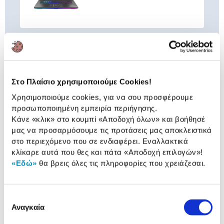
Συνδύασέ
το με
Bitdefender Internet Security 1
άδεια (+1 Android), 1 έτος
Στο Πλαίσιο χρησιμοποιούμε Cookies!
24,90 €
Χρησιμοποιούμε cookies, για να σου προσφέρουμε
προσωποποιημένη εμπειρία περιήγησης.
Προσθήκη
Κάνε «κλικ» στο κουμπί
«Αποδοχή όλων»
και βοήθησέ
μας να προσαρμόσουμε τις προτάσεις μας αποκλειστικά
στο περιεχόμενο που σε ενδιαφέρει. Εναλλακτικά
Fazn RGB pro Type C Hub 8-in-1
κλίκαρε αυτά που θες και πάτα
«Αποδοχή επιλογών»
!
«Εδώ»
θα βρεις όλες τις πληροφορίες που χρειάζεσαι.
34,90 €
Προσθήκη
Επιλογή
Αναγκαία
συγκατάθεσης
Thule Τσάντα Πλάτης 15.6" En