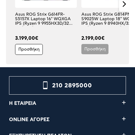
Asus ROG Strix G614FR-
Asus ROG Strix G814PM-
S5157X Laptop 16" WQXGA
S9025W Laptop 18" WQ
IPS (Ryzen 9 9955HX3D/32
IPS (Ryzen 9 8940ΗΧ/32 G
GB/1 TB/RTX 5070 Ti 12
TB/RTX 5060 8 GB/Windo
GB/Windows 11 Pro)
11 Home)
3.199,00€
2.199,00€
Προσθήκη
Προσθήκη
210 2895000
Η ΕΤΑΙΡΕΙΑ
ONLINE ΑΓΟΡΕΣ