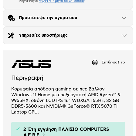
Πιστωτική κάρτα
Μήνα-Μήνα
99,44 € / μήνα σε 34 δόσεις
Μήνα Μήνα
Προστάτεψε την αγορά σου
Άνοιξε
το
Αριθμός δόσεων
Ποσό/Μήνα
μπλοκ
54,15 €
Υπηρεσίες υποστήριξης
Άνοιξε
το
μπλοκ
Εκτύπωσέ το
Περιγραφή
Κορυφαία απόδοση gaming σε περιβάλλον
Windows 11 Home με επεξεργαστή AMD Ryzen™ 9
9955HX, οθόνη LCD IPS 16” WUXGA 165Hz, 32 GB
DDR5-5600 και NVIDIA® GeForce® RTX 5070 Ti
Laptop GPU.
2 Έτη εγγύηση ΠΛΑΙΣΙΟ COMPUTERS
A.E.B.E.