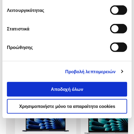
Αναλυτική
Λειτουργικότητας
Αναλυτική παρουσίαση
παρουσίαση
Προδιαγραφές
Στατιστικά
Χαρακτηριστικά
προϊόντος
Προώθησης
Αξιολογήσεις
Αξιολογήσεις
Προβολή λεπτομερειών
Δες τι κλίκαραν όσοι είδαν το ίδιο
προϊόν με εσένα!
Αποδοχή όλων
Χρησιμοποιήστε μόνο τα απαραίτητα cookies