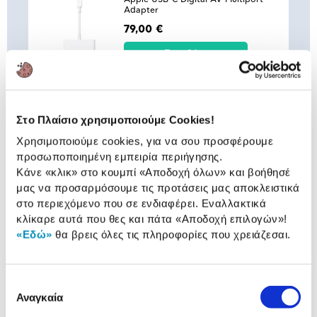
Adapter
79,00 €
Προσθήκη
Apple Magic Mouse White
Στο Πλαίσιο χρησιμοποιούμε Cookies!
85,00 €
Χρησιμοποιούμε cookies, για να σου προσφέρουμε
προσωποποιημένη εμπειρία περιήγησης.
Προσθήκη
Κάνε «κλικ» στο κουμπί
«Αποδοχή όλων»
και βοήθησέ
μας να προσαρμόσουμε τις προτάσεις μας αποκλειστικά
στο περιεχόμενο που σε ενδιαφέρει. Εναλλακτικά
Apple USB-C to USB Adapter
κλίκαρε αυτά που θες και πάτα
«Αποδοχή επιλογών»
!
«Εδώ»
θα βρεις όλες τις πληροφορίες που χρειάζεσαι.
25,00 €
Προσθήκη
Επιλογή
Αναγκαία
συγκατάθεσης