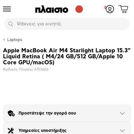
Δες
Προϊόντα
Σύνδεση
το
ή
καλάθι
εγγραφή
Αναζήτηση
σου
Laptops
Apple MacBook Air M4 Starlight Laptop 15.3"
Βασικά
Liquid Retina ( M4/24 GB/512 GB/Apple 10
χαρακτηριστικά
Core GPU/macOS)
Κωδικός Πλαίσιο
4753666
Μεγέθυνση
φωτογραφίας
Προστάτεψε την αγορά σου
Άνοιξε
το
μπλοκ
Υπηρεσίες υποστήριξης
Άνοιξε