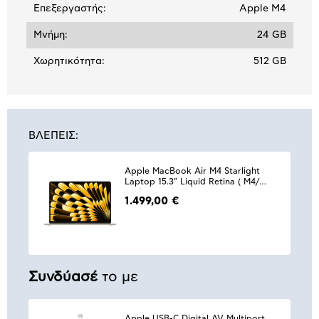
Επεξεργαστής:
Apple M4
Μνήμη:
24 GB
Χωρητικότητα:
512 GB
ΒΛΕΠΕΙΣ:
Apple MacBook Air M4 Starlight
Laptop 15.3" Liquid Retina ( M4/24
GB/512 GB/Apple 10 Core
1.499,00 €
GPU/macOS)
Συνδύασέ
το με
Apple USB-C Digital AV Multiport