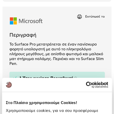
Μήνα Μήνα
Εκτύπωσέ το
Αριθμός δόσεων
Ποσό/Μήνα
6,05 €
Περιγραφή
Το Surface Pro μετατρέπεται σε έναν πανίσχυρο
φορητό υπολογιστή με αυτό το πληκτρολόγιο
πλήρους μεγέθους, με οπίσθιο φωτισμό και μαλακό
ματ στήριγμα παλάμης. Περιέχει και το Surface Slim
Pen.
1 Έτος εγγύηση Προμηθευτή
Πληροφορίες
Χαρακτηριστικά
Στο Πλαίσιο χρησιμοποιούμε Cookies!
Χρήση:
Tablet
Χρησιμοποιούμε cookies, για να σου προσφέρουμε