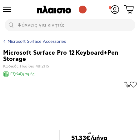
Δες
Προϊόντα
Σύνδεση
το
ή
καλάθι
εγγραφή
Αναζήτηση
σου
Microsoft Surface Accessories
Microsoft Surface Pro 12 Keyboard+Pen
Βασικά
Storage
χαρακτηριστικά
Κωδικός Πλαίσιο
4812115
Εξέλιξη τιμής
Σύγκρ
Προ
το
στα
Αγα
Μεγέθυνση
φωτογραφίας
με
51,33€/μήνα