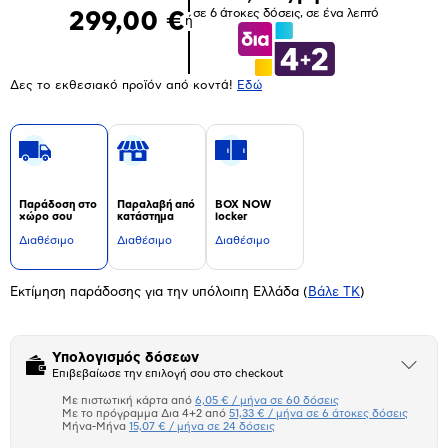
σε 6 άτοκες δόσεις, σε ένα λεπτό
299,00 €
ή
Δες το εκθεσιακό προϊόν από κοντά!
Eδώ
Παράδοση στο
Παραλαβή από
BOX NOW
χώρο σου
κατάστημα
locker
Διαθέσιμο
Διαθέσιμο
Διαθέσιμο
Εκτίμηση παράδοσης για την υπόλοιπη Ελλάδα
(
Βάλε ΤΚ
)
Υπολογισμός δόσεων
Άνοιξε
Επιβεβαίωσε την επιλογή σου στο checkout
το
μπλοκ
Με πιστωτική κάρτα από
6,05 € / μήνα σε 60 δόσεις
Πιστωτική κάρτα
Με το πρόγραμμα Δια 4+2 από
51,33 € / μήνα σε 6 άτοκες δόσεις
Μήνα-Μήνα
15,07 € / μήνα σε 24 δόσεις
Πλαίσιο δια 4+2