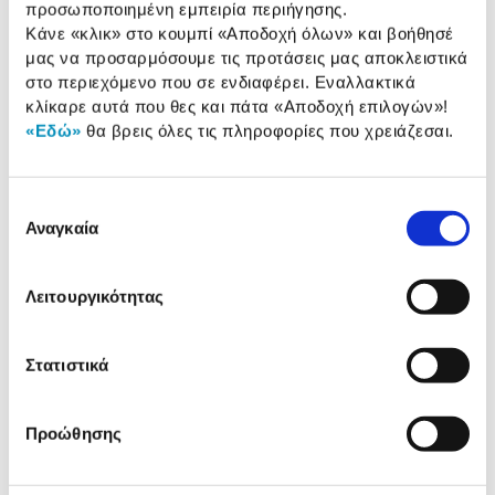
προσωποποιημένη εμπειρία περιήγησης.
Κάνε «κλικ» στο κουμπί
«Αποδοχή όλων»
και βοήθησέ
Αναλυτική
μας να προσαρμόσουμε τις προτάσεις μας αποκλειστικά
Αναλυτική παρουσίαση
στο περιεχόμενο που σε ενδιαφέρει. Εναλλακτικά
παρουσίαση
κλίκαρε αυτά που θες και πάτα
«Αποδοχή επιλογών»
!
Προδιαγραφές
«Εδώ»
θα βρεις όλες τις πληροφορίες που χρειάζεσαι.
Χαρακτηριστικά
προϊόντος
Αξιολογήσεις
Επιλογή
Αξιολογήσεις
Αναγκαία
συγκατάθεσης
Λειτουργικότητας
Δες τι κλίκαραν όσοι είδαν το ίδιο
προϊόν με εσένα!
Στατιστικά
Προώθησης