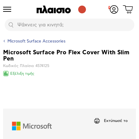
Δες
Προϊόντα
Σύνδεση
το
ή
καλάθι
εγγραφή
Αναζήτηση
σου
Microsoft Surface Accessories
Microsoft Surface Pro Flex Cover With Slim
Βασικά
Pen
χαρακτηριστικά
Κωδικός Πλαίσιο
4574125
Εξέλιξη τιμής
Μεγέθυνση
φωτογραφίας
Εκτύπωσέ το