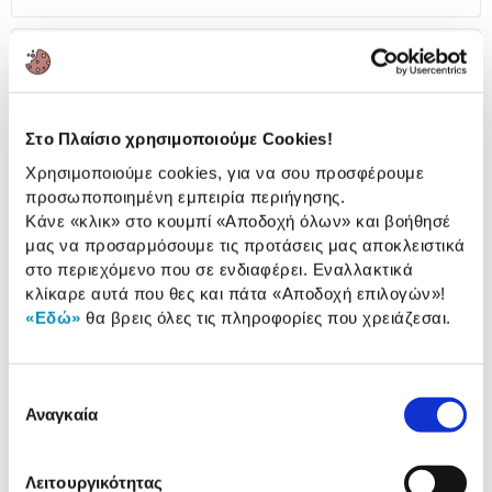
προϊόντος
Αξιολογήσεις
Αξιολογήσεις
Στο Πλαίσιο χρησιμοποιούμε Cookies!
Διαλέξαμε ένα - ένα τα TOP
SELLERS της κατηγορίας «Laptop
Χρησιμοποιούμε cookies, για να σου προσφέρουμε
Accessories» και στα
προσωποποιημένη εμπειρία περιήγησης.
παρουσιάζουμε
Κάνε «κλικ» στο κουμπί
«Αποδοχή όλων»
και βοήθησέ
μας να προσαρμόσουμε τις προτάσεις μας αποκλειστικά
στο περιεχόμενο που σε ενδιαφέρει. Εναλλακτικά
κλίκαρε αυτά που θες και πάτα
«Αποδοχή επιλογών»
!
«Εδώ»
θα βρεις όλες τις πληροφορίες που χρειάζεσαι.
Επιλογή
Αναγκαία
συγκατάθεσης
Ugreen Multi Converter 6 in 1
Fazn USB-C Docking Stat
35999
12-in-1
Λειτουργικότητας