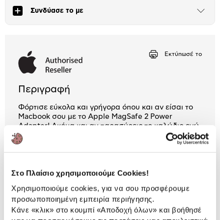
Συνδύασε το με
Άνοιξε
το
Αριθμός δόσεων
Ποσό/Μήνα
μπλοκ
15,82 €
Εκτύπωσέ το
Περιγραφή
Φόρτισε εύκολα και γρήγορα όπου και αν είσαι το
Macbook σου με το Apple MagSafe 2 Power
Adapter! Ακόμα και αν παρασύρεις το καλώδιο ενώ
φορτίζει, αυτό αποσυνδέεται διατηρώντας την
συσκευή σου ασφαλή!
1 Έτος εγγύηση Προμηθευτή
Στο Πλαίσιο χρησιμοποιούμε Cookies!
Πληροφορίες
Χρησιμοποιούμε cookies, για να σου προσφέρουμε
προσωποποιημένη εμπειρία περιήγησης.
Κάνε «κλικ» στο κουμπί
«Αποδοχή όλων»
και βοήθησέ