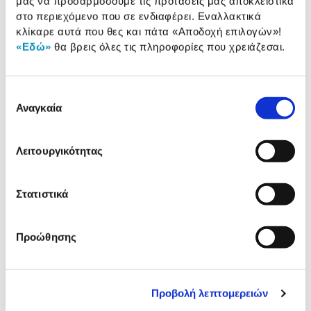
μας να προσαρμόσουμε τις προτάσεις μας αποκλειστικά
Αναλυτική
στο περιεχόμενο που σε ενδιαφέρει. Εναλλακτικά
Αναλυτική παρουσίαση
παρουσίαση
κλίκαρε αυτά που θες και πάτα
«Αποδοχή επιλογών»
!
«Εδώ»
θα βρεις όλες τις πληροφορίες που χρειάζεσαι.
Αξιολογήσεις
Αξιολογήσεις
Επιλογή
Αναγκαία
συγκατάθεσης
Δες τι κλίκαραν όσοι είδαν το ίδιο
προϊόν με εσένα!
Λειτουργικότητας
Στατιστικά
Προώθησης
Προβολή λεπτομερειών
Apple 85W MagSafe 2 Power
Apple MagSafe 2 Adapter
Adapter
85W Macbook Pro/Retina