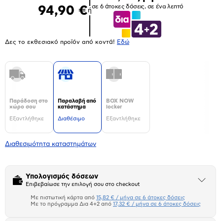
σε 6 άτοκες δόσεις, σε ένα λεπτό
94,90 €
ή
Δες το εκθεσιακό προϊόν από κοντά!
Eδώ
Παράδοση στο
Παραλαβή από
BOX NOW
χώρο σου
κατάστημα
locker
Εξαντλήθηκε
Διαθέσιμο
Εξαντλήθηκε
Διαθεσιμότητα καταστημάτων
Υπολογισμός δόσεων
Άνοιξε
Επιβεβαίωσε την επιλογή σου στο checkout
το
μπλοκ
Με πιστωτική κάρτα από
15,82 € / μήνα σε 6 άτοκες δόσεις
Πιστωτική κάρτα
Με το πρόγραμμα Δια 4+2 από
17,32 € / μήνα σε 6 άτοκες δόσεις
Πλαίσιο δια 4+2