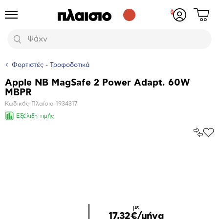
Δες
Προϊόντα
Σύνδεση
το
ή
καλάθι
εγγραφή
Αναζήτηση
σου
Φορτιστές - Τροφοδοτικά
Apple NB MagSafe 2 Power Adapt. 60W
Βασικά
MBPR
χαρακτηριστικά
Κωδικός Πλαίσιο
1934317
Εξέλιξη τιμής
Σύγκρ
Προ
το
στα
Αγα
Μεγέθυνση
φωτογραφίας
με
17,32€/μήνα