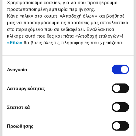
Μέγιστο Dpi:
1300
Χρησιμοποιούμε cookies, για να σου προσφέρουμε
προσωποποιημένη εμπειρία περιήγησης.
Κάνε «κλικ» στο κουμπί
«Αποδοχή όλων»
και βοήθησέ
μας να προσαρμόσουμε τις προτάσεις μας αποκλειστικά
Αναλυτική
στο περιεχόμενο που σε ενδιαφέρει. Εναλλακτικά
Αναλυτική παρουσίαση
κλίκαρε αυτά που θες και πάτα
«Αποδοχή επιλογών»
!
παρουσίαση
«Εδώ»
θα βρεις όλες τις πληροφορίες που χρειάζεσαι.
Προδιαγραφές
Χαρακτηριστικά
προϊόντος
Επιλογή
Αξιολογήσεις
Αναγκαία
συγκατάθεσης
Αξιολογήσεις
Λειτουργικότητας
Δες τι κλίκαραν όσοι είδαν το ίδιο
προϊόν με εσένα!
Στατιστικά
Προώθησης