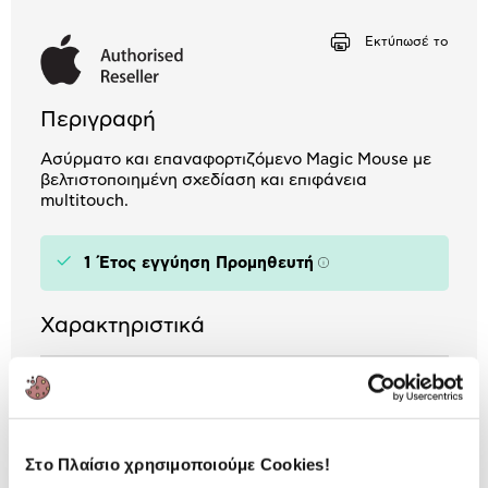
Αριθμός δόσεων
Ποσό/Μήνα
Εκτύπωσέ το
2,53 €
Περιγραφή
Ασύρματο και επαναφορτιζόμενο Magic Mouse με
βελτιστοποιημένη σχεδίαση και επιφάνεια
multitouch.
1 Έτος εγγύηση Προμηθευτή
Πληροφορίες
Χαρακτηριστικά
Χρήση:
Desktop
Σύνδεση:
Ασύρματη
Τεχνολογία Ανάγνωσης:
Optical
Στο Πλαίσιο χρησιμοποιούμε Cookies!