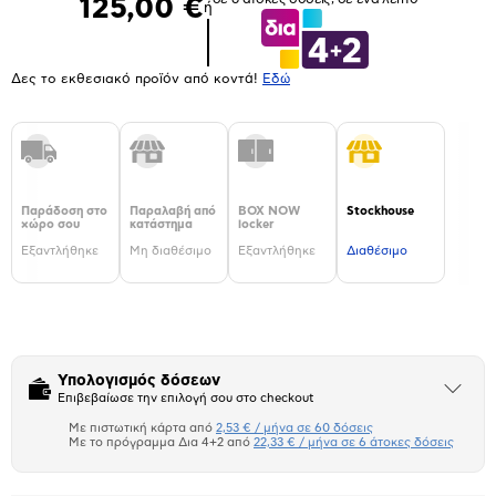
125,00 €
ή
Δες το εκθεσιακό προϊόν από κοντά!
Eδώ
Παράδοση στο
Παραλαβή από
BOX NOW
Stockhouse
χώρο σου
κατάστημα
locker
Εξαντλήθηκε
Μη διαθέσιμο
Εξαντλήθηκε
Διαθέσιμο
Υπολογισμός δόσεων
Άνοιξε
Επιβεβαίωσε την επιλογή σου στο checkout
το
μπλοκ
Με πιστωτική κάρτα από
2,53 € / μήνα σε 60 δόσεις
Πιστωτική κάρτα
Με το πρόγραμμα Δια 4+2 από
22,33 € / μήνα σε 6 άτοκες δόσεις
Πλαίσιο δια 4+2