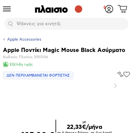
Δες
Προϊόντα
Σύνδεση
το
ή
καλάθι
εγγραφή
Αναζήτηση
σου
Apple Accessories
Apple Ποντίκι Magic Mouse Black Ασύρματο
Βασικά
Κωδικός Πλαίσιο
3953106
χαρακτηριστικά
Εξέλιξη τιμής
Σύγκρ
ΔΕΝ ΠΕΡΙΛΑΜΒΑΝΕΤΑΙ ΦΟΡΤΙΣΤΗΣ
Προ
το
στα
Αγα
Επόμενο
Μεγέθυνση
φωτογραφίας
με
22,33€/μήνα
σε 6 άτοκες δόσεις, σε ένα λεπτό