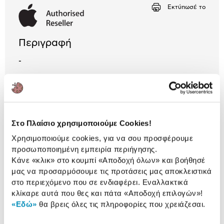
Αριθμός δόσεων
Ποσό/Μήνα
Εκτύπωσέ το
1,31 €
Περιγραφή
-
1 Έτος εγγύηση Προμηθευτή
Πληροφορίες
Χαρακτηριστικά
Στο Πλαίσιο χρησιμοποιούμε Cookies!
Χρησιμοποιούμε cookies, για να σου προσφέρουμε
USB-C:
2xUSB-C
προσωποποιημένη εμπειρία περιήγησης.
Κάνε «κλικ» στο κουμπί
«Αποδοχή όλων»
και βοήθησέ
μας να προσαρμόσουμε τις προτάσεις μας αποκλειστικά
Αναλυτική
στο περιεχόμενο που σε ενδιαφέρει. Εναλλακτικά
Αναλυτική παρουσίαση
κλίκαρε αυτά που θες και πάτα
«Αποδοχή επιλογών»
!
παρουσίαση
«Εδώ»
θα βρεις όλες τις πληροφορίες που χρειάζεσαι.
Προδιαγραφές