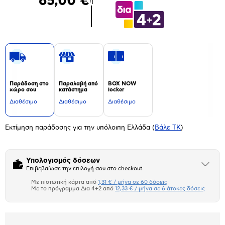
65,00 €
ή
Παράδοση στο
Παραλαβή από
BOX NOW
χώρο σου
κατάστημα
locker
Διαθέσιμο
Διαθέσιμο
Διαθέσιμο
Εκτίμηση παράδοσης για την υπόλοιπη Ελλάδα
(
Βάλε ΤΚ
)
Υπολογισμός δόσεων
Άνοιξε
Επιβεβαίωσε την επιλογή σου στο checkout
το
μπλοκ
Με πιστωτική κάρτα από
1,31 € / μήνα σε 60 δόσεις
Πιστωτική κάρτα
Με το πρόγραμμα Δια 4+2 από
12,33 € / μήνα σε 6 άτοκες δόσεις
Πλαίσιο δια 4+2