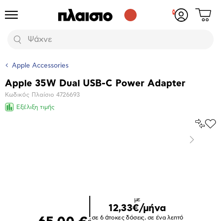
Δες
Προϊόντα
Σύνδεση
το
ή
καλάθι
εγγραφή
Αναζήτηση
σου
Apple Accessories
Apple 35W Dual USB-C Power Adapter
Βασικά
Κωδικός Πλαίσιο
4726693
χαρακτηριστικά
Εξέλιξη τιμής
Σύγκρ
Προ
το
στα
Επόμενο
Αγα
Μεγέθυνση
φωτογραφίας
με
12,33€/μήνα
σε 6 άτοκες δόσεις, σε ένα λεπτό