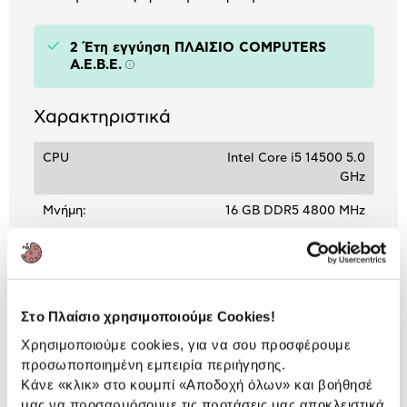
2 Έτη εγγύηση ΠΛΑΙΣΙΟ COMPUTERS
A.E.B.E.
Πληροφορίες
Χαρακτηριστικά
CPU
Intel Core i5 14500 5.0
GHz
Μνήμη:
16 GB DDR5 4800 MHz
Δίσκος:
500 GB SSD
Κάρτα γραφικών:
Intel UHD Graphics 770
Στο Πλαίσιο χρησιμοποιούμε Cookies!
Χρησιμοποιούμε cookies, για να σου προσφέρουμε
προσωποποιημένη εμπειρία περιήγησης.
ΒΛΕΠΕΙΣ:
Κάνε «κλικ» στο κουμπί
«Αποδοχή όλων»
και βοήθησέ
μας να προσαρμόσουμε τις προτάσεις μας αποκλειστικά