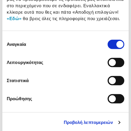
Turbo-X Sphere 1450 Desktop
στο περιεχόμενο που σε ενδιαφέρει. Εναλλακτικά
(Intel Core i5 14500/16
κλίκαρε αυτά που θες και πάτα
«Αποδοχή επιλογών»
!
GB/500GB/UHD Graphics 770)
949,00 €
«Εδώ»
θα βρεις όλες τις πληροφορίες που χρειάζεσαι.
Επιλογή
Αναγκαία
συγκατάθεσης
Συνδύασέ
το με
Λειτουργικότητας
Turbo-X Monitor 27" 2702DXN
85,00 €
Στατιστικά
Προσθήκη
Προώθησης
Turbo-X Πληκτρολόγιο-ποντίκι
DWLC 6100 Ασύρματο
14,99 €
Προβολή λεπτομερειών
Προσθήκη