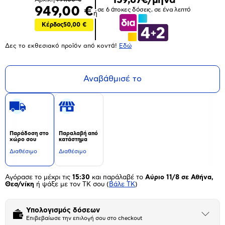
949,00 €
σε 6 άτοκες δόσεις, σε ένα λεπτό
ή
Κέρδος
50,00 €
Δες το εκθεσιακό προϊόν από κοντά!
Eδώ
Αναβάθμισέ το
Παράδοση στο
Παραλαβή από
χώρο σου
κατάστημα
Διαθέσιμο
Διαθέσιμο
Αγόρασε το μέχρι τις
15:30
και παράλαβέ το
Αύριο 11/8 σε Αθήνα,
Θεσ/νίκη
ή ψάξε με τον ΤΚ σου
(
Βάλε ΤΚ
)
Υπολογισμός δόσεων
Άνοιξε
Επιβεβαίωσε την επιλογή σου στο checkout
το