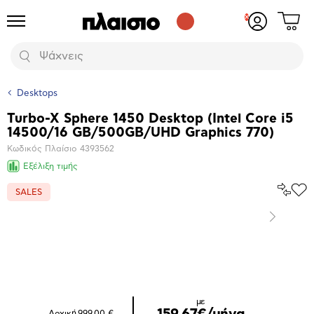
Δες
Προϊόντα
Σύνδεση
το
ή
καλάθι
εγγραφή
Αναζήτηση
σου
Desktops
Turbo-X Sphere 1450 Desktop (Intel Core i5
Βασικά
14500/16 GB/500GB/UHD Graphics 770)
χαρακτηριστικά
Κωδικός Πλαίσιο
4393562
Εξέλιξη τιμής
Σύγκρ
SALES
Προ
το
στα
Αγα
Επόμενο
Μεγέθυνση
φωτογραφίας
με
159,67€/μήνα
Αρχική
999,00 €