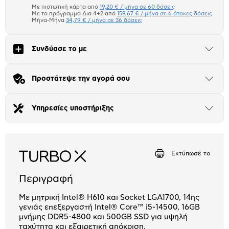
μπλοκ
Με πιστωτική κάρτα από
19,20 € / μήνα σε 60 δόσεις
Πιστωτική κάρτα
Με το πρόγραμμα Δια 4+2 από
159,67 € / μήνα σε 6 άτοκες δόσεις
Μήνα-Μήνα
34,79 € / μήνα σε 36 δόσεις
Πλαίσιο δια 4+2
Συνδύασε το με
Μήνα Μήνα
Άνοιξε
το
μπλοκ
Αριθμός δόσεων
Ποσό/Μήνα
Προστάτεψε την αγορά σου
Άνοιξε
19,20 €
το
μπλοκ
Υπηρεσίες υποστήριξης
Άνοιξε
το
μπλοκ
Εκτύπωσέ το
Περιγραφή
Με μητρική Intel® H610 και Socket LGA1700, 14ης
γενιάς επεξεργαστή Intel® Core™ i5-14500, 16GB
μνήμης DDR5-4800 και 500GB SSD για υψηλή
ταχύτητα και εξαιρετική απόκριση.