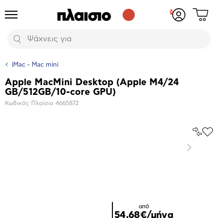
Δες
Προϊόντα
Σύνδεση
το
ή
καλάθι
εγγραφή
Αναζήτηση
σου
iMac - Mac mini
Apple MacMini Desktop (Apple M4/24
Βασικά
GB/512GB/10-core GPU)
χαρακτηριστικά
Κωδικός Πλαίσιο
4665872
Σύγκρ
Προ
το
στα
Επόμενο
Αγα
Μεγέθυνση
φωτογραφίας
από
54,68€/μήνα