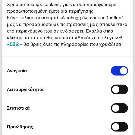
Προσθήκη
Χρησιμοποιούμε cookies, για να σου προσφέρουμε
προσωποποιημένη εμπειρία περιήγησης.
Κάνε «κλικ» στο κουμπί
«Αποδοχή όλων»
και βοήθησέ
Apple Magic Mouse White
μας να προσαρμόσουμε τις προτάσεις μας αποκλειστικά
στο περιεχόμενο που σε ενδιαφέρει. Εναλλακτικά
85,00 €
κλίκαρε αυτά που θες και πάτα
«Αποδοχή επιλογών»
!
«Εδώ»
θα βρεις όλες τις πληροφορίες που χρειάζεσαι.
Προσθήκη
Επιλογή
Apple Magic Trackpad White
Αναγκαία
συγκατάθεσης
139,00 €
Λειτουργικότητας
Προσθήκη
Στατιστικά
Satechi MacMini M4 Stand & Hub
With SSD Enclosure
119,00 €
Προώθησης
Προσθήκη