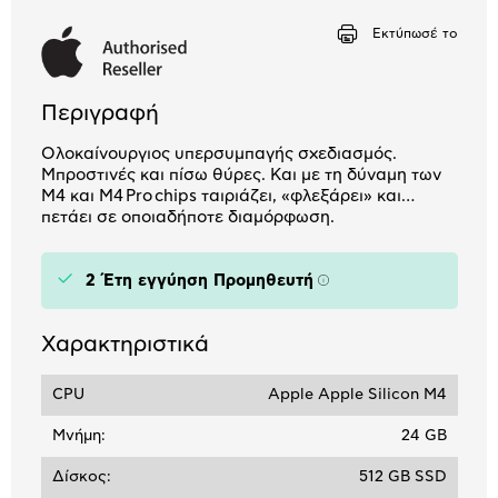
Αριθμός δόσεων
Ποσό/Μήνα
Εκτύπωσέ το
29,77 €
Περιγραφή
Ολοκαίνουργιος υπερσυμπαγής σχεδιασμός.
Μπροστινές και πίσω θύρες. Και με τη δύναμη των
M4 και M4 Pro chips ταιριάζει, «φλεξάρει» και…
πετάει σε οποιαδήποτε διαμόρφωση.
2 Έτη εγγύηση Προμηθευτή
Πληροφορίες
Χαρακτηριστικά
CPU
Apple Apple Silicon M4
Μνήμη:
24 GB
Δίσκος:
512 GB SSD