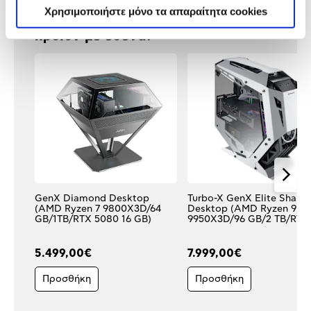
Χρησιμοποιήστε μόνο τα απαραίτητα cookies
Δες τι κλίκαραν όσοι είδαν το ίδιο
προϊόν με εσένα!
GenX Diamond Desktop
Turbo-X GenX Elite Shark 
(AMD Ryzen 7 9800X3D/64
Desktop (AMD Ryzen 9
GB/1TB/RTX 5080 16 GB)
9950X3D/96 GB/2 TB/RTX
5090 32 GB)
5.499,00€
7.999,00€
Προσθήκη
Προσθήκη