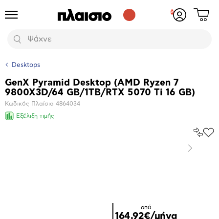
Δες
Προϊόντα
Σύνδεση
το
ή
καλάθι
εγγραφή
Αναζήτηση
σου
Desktops
GenX Pyramid Desktop (AMD Ryzen 7
Βασικά
9800X3D/64 GB/1TB/RTX 5070 Ti 16 GB)
χαρακτηριστικά
Κωδικός Πλαίσιο
4864034
Εξέλιξη τιμής
Σύγκρ
Προ
το
στα
Επόμενο
Αγα
Μεγέθυνση
φωτογραφίας
από
164,92€/μήνα