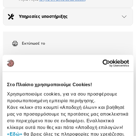
Μήνα Μήνα
Υπηρεσίες υποστήριξης
Άνοιξε
το
Αριθμός δόσεων
Ποσό/Μήνα
μπλοκ
91,01 €
Εκτύπωσέ το
Περιγραφή
Ατελείωτο παιχνίδι με AMD Ryzen™ 9 9800X3D και
NVIDIA GeForce® RTX™ 5070 Ti. Συνδυάζονται με
μητρική AMD® X870E, 64 GB μνήμης DDR5-6000
Στο Πλαίσιο χρησιμοποιούμε Cookies!
και M.2 NVMe™ PCIe® 5.0 SSD χωρητικότητας 1 TB.
Χρησιμοποιούμε cookies, για να σου προσφέρουμε
προσωποποιημένη εμπειρία περιήγησης.
3 Έτη εγγύηση ΠΛΑΙΣΙΟ COMPUTERS
Κάνε «κλικ» στο κουμπί
«Αποδοχή όλων»
και βοήθησέ
A.E.B.E.
Πληροφορίες
μας να προσαρμόσουμε τις προτάσεις μας αποκλειστικά
στο περιεχόμενο που σε ενδιαφέρει. Εναλλακτικά
Χαρακτηριστικά
κλίκαρε αυτά που θες και πάτα
«Αποδοχή επιλογών»
!
«Εδώ»
θα βρεις όλες τις πληροφορίες που χρειάζεσαι.