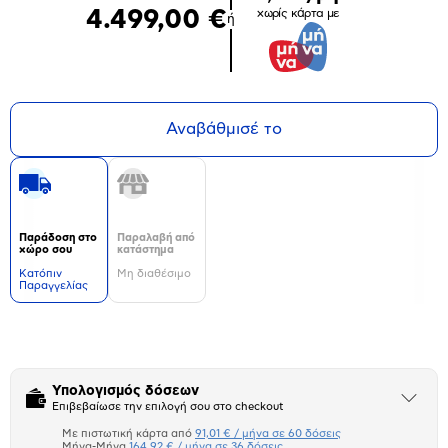
4.499,00 €
χωρίς κάρτα με
ή
Αναβάθμισέ το
Παράδοση στο
Παραλαβή από
χώρο σου
κατάστημα
Kατόπιν
Μη διαθέσιμο
Παραγγελίας
Δεν
υπάρχουν
επιπλέον
πληροφορίες.
Υπολογισμός δόσεων
Άνοιξε
Επιβεβαίωσε την επιλογή σου στο checkout
το
μπλοκ
Με πιστωτική κάρτα από
91,01 € / μήνα σε 60 δόσεις
Πιστωτική κάρτα
Μήνα-Μήνα
164,92 € / μήνα σε 36 δόσεις