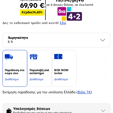
69,90 €
σε 6 άτοκες δόσεις, σε ένα λεπτό
ή
Κέρδος
14,65%
Δες το εκθεσιακό προϊόν από κοντά!
Eδώ
Χωρητικότητα
Περι
6 lt
Παράδοση στο
Παραλαβή από
BOX NOW
χώρο σου
κατάστημα
locker
Διαθέσιμο
Διαθέσιμο
Διαθέσιμο
Εκτίμηση παράδοσης για την υπόλοιπη Ελλάδα
(
Βάλε ΤΚ
)
Υπολογισμός δόσεων
Άνοιξε
Επιβεβαίωσε την επιλογή σου στο checkout