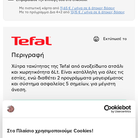
το
μπλοκ
Με πιστωτική κάρτα από
11,65 € / μήνα σε 6 άτοκες δόσεις
Πιστωτική κάρτα
Με το πρόγραμμα Δια 4+2 από
13,15 € / μήνα σε 6 άτοκες δόσεις
Πλαίσιο δια 4+2
Αριθμός δόσεων
Ποσό/Μήνα
Εκτύπωσέ το
11,65 €
Περιγραφή
Χύτρα ταχύτητας της Tefal από ανοξείδωτο ατσάλι
και χωρητικότητα 6Lt. Είναι κατάλληλη για όλες τις
εστίες, ενώ διαθέτει 2 προγράμματα μαγειρέματος
και σύστημα ασφαλείας 5 σημείων, για μέγιστη
άνεση.
2 Έτη εγγύηση Προμηθευτή
Πληροφορίες
Χαρακτηριστικά
Στο Πλαίσιο χρησιμοποιούμε Cookies!