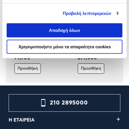
Προβολή λεπτομερειών
Αποδοχή όλων
Tefal Secure Trendy Χύτρα
Fissler Χύτρα Ταχύτητας 8
Ταχύτητας P2584402
Vitavit Premium
Χρησιμοποιήστε μόνο τα απαραίτητα cookies
99,90€
79,90€
299,00€
Προσθήκη
Προσθήκη
210 2895000
Η ΕΤΑΙΡΕΙΑ