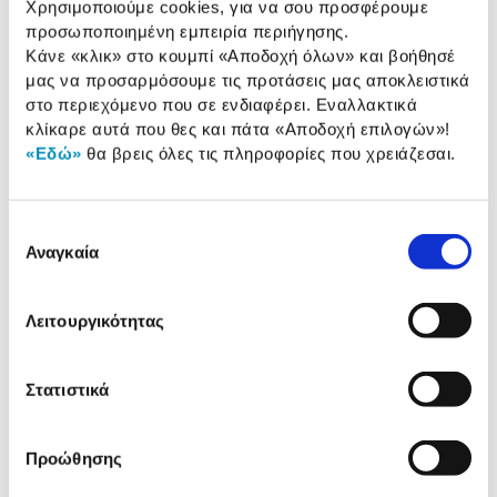
Κατάλληλο για εστίες:
Όλες
Χρησιμοποιούμε cookies, για να σου προσφέρουμε
προσωποποιημένη εμπειρία περιήγησης.
Κάνε «κλικ» στο κουμπί
«Αποδοχή όλων»
και βοήθησέ
μας να προσαρμόσουμε τις προτάσεις μας αποκλειστικά
Αναλυτική
στο περιεχόμενο που σε ενδιαφέρει. Εναλλακτικά
Αναλυτική παρουσίαση
παρουσίαση
κλίκαρε αυτά που θες και πάτα
«Αποδοχή επιλογών»
!
«Εδώ»
θα βρεις όλες τις πληροφορίες που χρειάζεσαι.
Προδιαγραφές
Χαρακτηριστικά
προϊόντος
Επιλογή
Αξιολογήσεις
Αναγκαία
συγκατάθεσης
Αξιολογήσεις
Λειτουργικότητας
Όσοι είδαν αυτό τo προϊόν, είδαν
επίσης
Στατιστικά
Προώθησης