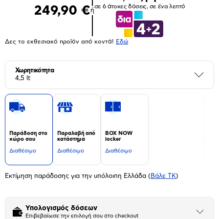
σε 6 άτοκες δόσεις, σε ένα λεπτό
249,90 €
ή
Δες το εκθεσιακό προϊόν από κοντά!
Eδώ
Χωρητικότητα
Περι
4,5 lt
Παράδοση στο
Παραλαβή από
BOX NOW
χώρο σου
κατάστημα
locker
Διαθέσιμο
Διαθέσιμο
Διαθέσιμο
Εκτίμηση παράδοσης για την υπόλοιπη Ελλάδα
(
Βάλε ΤΚ
)
Υπολογισμός δόσεων
Άνοιξε
Επιβεβαίωσε την επιλογή σου στο checkout