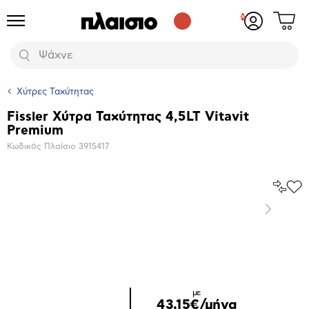
Δες
Προϊόντα
Σύνδεση
το
ή
καλάθι
εγγραφή
Αναζήτηση
σου
Χύτρες Ταχύτητας
Fissler Χύτρα Ταχύτητας 4,5LT Vitavit
Βασικά
Premium
χαρακτηριστικά
Κωδικός Πλαίσιο
3915417
Σύγκρ
Προ
το
στα
Επόμενο
Αγα
Μεγέθυνση
φωτογραφίας
Επόμενο
με
43,15€/μήνα