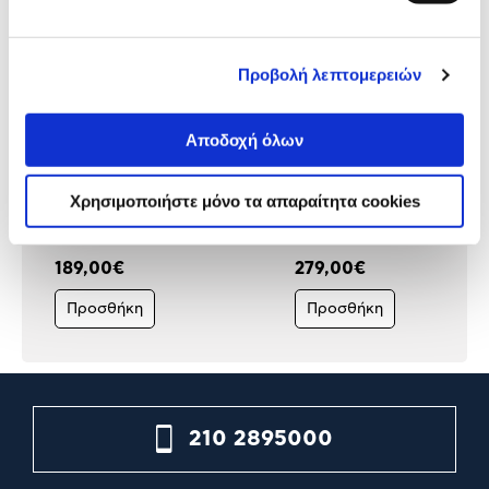
Προβολή λεπτομερειών
Αποδοχή όλων
Fissler Χύτρα Ταχύτητας
Fissler Χύτρα Ταχύτητας 6
Vitaquick Premium 4,5LT
Vitavit Premium
Χρησιμοποιήστε μόνο τα απαραίτητα cookies
189,00€
279,00€
Προσθήκη
Προσθήκη
210 2895000