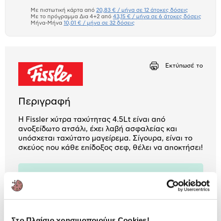
το
μπλοκ
Με πιστωτική κάρτα από
20,83 € / μήνα σε 12 άτοκες δόσεις
Πιστωτική κάρτα
Με το πρόγραμμα Δια 4+2 από
43,15 € / μήνα σε 6 άτοκες δόσεις
Μήνα-Μήνα
10,01 € / μήνα σε 32 δόσεις
Πλαίσιο δια 4+2
Μήνα Μήνα
Εκτύπωσέ το
Αριθμός δόσεων
Ποσό/Μήνα
20,83 €
Περιγραφή
Η Fissler χύτρα ταχύτητας 4.5Lt είναι από
ανοξείδωτο ατσάλι, έχει λαβή ασφαλείας και
υπόσχεται ταχύτατο μαγείρεμα. Σίγουρα, είναι το
σκεύος που κάθε επίδοξος σεφ, θέλει να αποκτήσει!
3 Έτη εγγύηση Προμηθευτή
Πληροφορίες
Χαρακτηριστικά
Στο Πλαίσιο χρησιμοποιούμε Cookies!