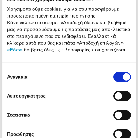
Χωρητικότητα:
4,50 Lt
Χρησιμοποιούμε cookies, για να σου προσφέρουμε
Κατάλληλο για εστίες:
Όλες
προσωποποιημένη εμπειρία περιήγησης.
Κάνε «κλικ» στο κουμπί
«Αποδοχή όλων»
και βοήθησέ
μας να προσαρμόσουμε τις προτάσεις μας αποκλειστικά
στο περιεχόμενο που σε ενδιαφέρει. Εναλλακτικά
Αναλυτική
κλίκαρε αυτά που θες και πάτα
«Αποδοχή επιλογών»
!
Αναλυτική παρουσίαση
παρουσίαση
«Εδώ»
θα βρεις όλες τις πληροφορίες που χρειάζεσαι.
Προδιαγραφές
Χαρακτηριστικά
Επιλογή
προϊόντος
Αναγκαία
συγκατάθεσης
Αξιολογήσεις
Αξιολογήσεις
Λειτουργικότητας
Δες τι κλίκαραν όσοι είδαν το ίδιο
Στατιστικά
προϊόν με εσένα!
Προώθησης