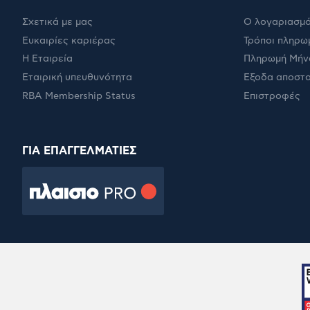
Σχετικά με μας
Ο λογαριασμό
Ευκαιρίες καριέρας
Τρόποι πληρω
Η Εταιρεία
Πληρωμή Μήν
Εταιρική υπευθυνότητα
Έξοδα αποστ
RBA Membership Status
Επιστροφές
ΓΙΑ ΕΠΑΓΓΕΛΜΑΤΙΕΣ