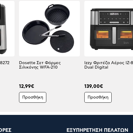
-8272
Dosette Σετ Φόρμες
Izzy Φριτέζα Αέρος IZ-
Σιλικόνης WFA-210
Dual Digital
12,99€
139,00€
Προσθήκη
Προσθήκη
ΟΡΕΣ
ΕΞΥΠΗΡΕΤΗΣΗ ΠΕΛΑΤΩΝ