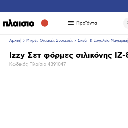
Προϊόντα
Αρχική
Μικρές Οικιακές Συσκευές
Σκεύη & Εργαλεία Μαγειρικ
Izzy Σετ φόρμες σιλικόνης ΙΖ
Βασικά
Κωδικός Πλαίσιο
4391047
χαρακτηριστικά
Επόμενο
Μεγέθ
φωτογ