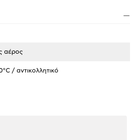
Κλ
—
ς αέρος
0°C / αντικολλητικό