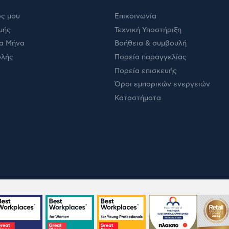
ς μου
Επικοινωνία
μής
Τεχνική Υποστήριξη
α Μήνα
Βοήθεια & συμβουλή
ολής
Πορεία παραγγελίας
Πορεία επισκευής
Όροι εμπορικών ενεργειών
Καταστήματα