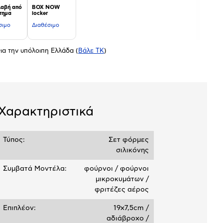
αβή από
BOX NOW
τημα
locker
σιμο
Διαθέσιμο
ια την υπόλοιπη Ελλάδα
(
Βάλε ΤΚ
)
Χαρακτηριστικά
Τύπος:
Σετ φόρμες
σιλικόνης
Συμβατά Μοντέλα:
φούρνοι / φούρνοι
μικροκυμάτων /
φριτέζες αέρος
Επιπλέον:
19x7,5cm /
αδιάβροχο /