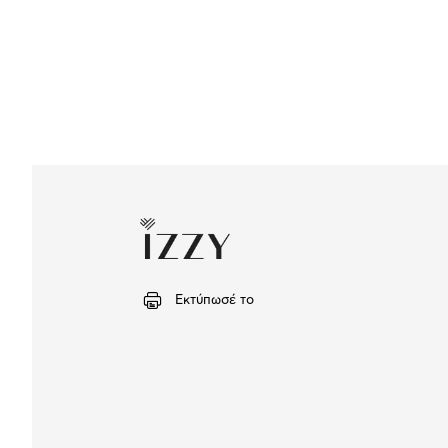
Εκτύπωσέ το