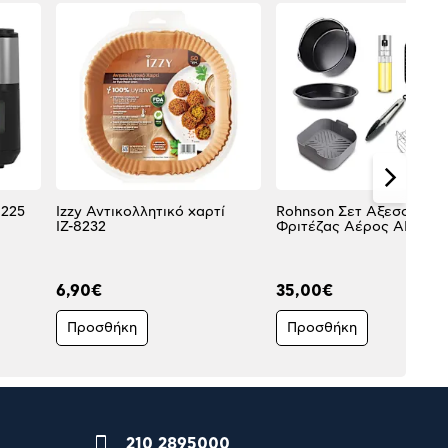
8225
Izzy Αντικολλητικό χαρτί
Rohnson Σετ Αξεσουάρ
ΙΖ-8232
Φριτέζας Αέρος AFK04
6,90€
35,00€
Προσθήκη
Προσθήκη
210 2895000