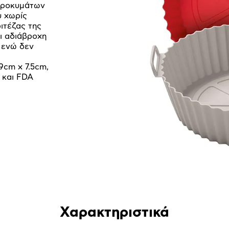
ικροκυμάτων
υ χωρίς
ιτέζας της
αι αδιάβροχη
, ενώ δεν
9cm x 7.5cm,
 και FDA
Χαρακτηριστικά