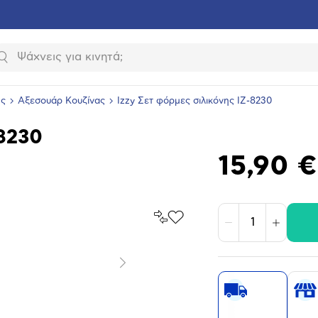
Αναζήτηση
ής
Αξεσουάρ Κουζίνας
Izzy Σετ φόρμες σιλικόνης ΙΖ-8230
-8230
15,90 €
Σύγκρινέ
Προσθήκη
Μείωση
Αύξηση
το
στα
Αγαπημένα
υνση
ραφίας
Επόμενο