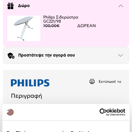
Δώρο
Μήνα Μήνα
Κλείσε
το
μπλοκ
Philips Σιδερώστρα
Αριθμός δόσεων
Ποσό/Μήνα
GC221/98
100,00€
ΔΩΡΕΑΝ
15,00 €
Προστάτεψε την αγορά σου
Άνοιξε
το
μπλοκ
Εκτύπωσέ το
Περιγραφή
Πανίσχυρο σύστημα σιδερώματος με ισχύ 2700W
και πίεση ατμού 7.5bar για εύκολο και ξεκούραστο
σιδέρωμα.