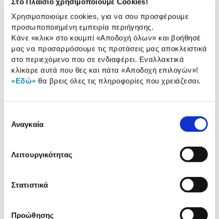
Στο Πλαίσιο χρησιμοποιούμε Cookies!
2 Έτη εγγύηση Προμηθευτή
Πληροφορίες
Χρησιμοποιούμε cookies, για να σου προσφέρουμε
προσωποποιημένη εμπειρία περιήγησης.
Χαρακτηριστικά
Κάνε «κλικ» στο κουμπί
«Αποδοχή όλων»
και βοήθησέ
μας να προσαρμόσουμε τις προτάσεις μας αποκλειστικά
Ισχύς (Watt):
2.700 W
στο περιεχόμενο που σε ενδιαφέρει. Εναλλακτικά
κλίκαρε αυτά που θες και πάτα
«Αποδοχή επιλογών»
!
Τύπος γεννήτριας:
Συνεχούς γεμίσματος
«Εδώ»
θα βρεις όλες τις πληροφορίες που χρειάζεσαι.
νερού
Πίεση:
7,50 bar
Επιλογή
Παραγωγή Ατμού:
155 Gr/min
Αναγκαία
συγκατάθεσης
Λειτουργικότητας
Αναλυτική
Αναλυτική παρουσίαση
παρουσίαση
Στατιστικά
Προδιαγραφές
Χαρακτηριστικά
προϊόντος
Προώθησης