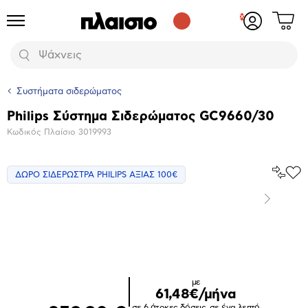
Δες
Προϊόντα
Σύνδεση
το
ή
καλάθι
εγγραφή
Αναζήτηση
σου
Συστήματα σιδερώματος
Philips Σύστημα Σιδερώματος GC9660/30
Βασικά
Κωδικός Πλαίσιο
3019993
χαρακτηριστικά
Σύγκρ
ΔΩΡΟ ΣΙΔΕΡΩΣΤΡΑ PHILIPS ΑΞΙΑΣ 100€
Προ
το
στα
Αγα
Επόμενο
Μεγέθυνση
φωτογραφίας
Επόμενο
με
61,48€/μήνα
σε 6 άτοκες δόσεις, σε ένα λεπτό