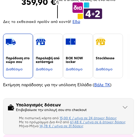
359,90 €
ή
Δες το εκθεσιακό προϊόν από κοντά!
Eδώ
Παράδοση στο
Παραλαβή από
BOX NOW
Stockhouse
χώρο σου
κατάστημα
locker
Διαθέσιμο
Διαθέσιμο
Διαθέσιμο
Διαθέσιμο
Εκτίμηση παράδοσης για την υπόλοιπη Ελλάδα
(
Βάλε ΤΚ
)
Υπολογισμός δόσεων
Άνοιξε
Επιβεβαίωσε την επιλογή σου στο checkout
το
μπλοκ
Με πιστωτική κάρτα από
15,00 € / μήνα σε 24 άτοκες δόσεις
Πιστωτική κάρτα
Με το πρόγραμμα Δια 4+2 από
61,48 € / μήνα σε 6 άτοκες δόσεις
Μήνα-Μήνα
14,78 € / μήνα σε 31 δόσεις
Πλαίσιο δια 4+2