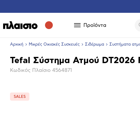
Προϊόντα
Αρχική
Μικρές Οικιακές Συσκευές
Σιδέρωμα
Συστήματα ατμ
Tefal Σύστημα Ατμού DT2026 
Βασικά
Κωδικός Πλαίσιο
4564871
χαρακτηριστικά
SALES
Επόμενο
Μεγέθ
φωτογ