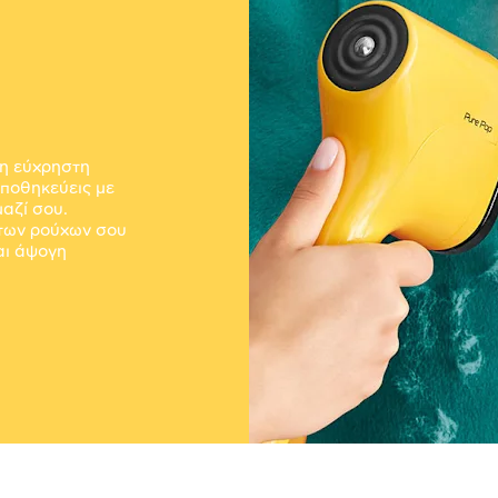
 η εύχρηστη
αποθηκεύεις με
μαζί σου.
 των ρούχων σου
και άψογη