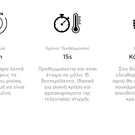
μία
Χρόνος Προθέρμανσης
n
15s
Κ
ληρα λεπτά
Προθερμαίνεται και είναι
Σου δί
ρεις τα
έτοιμο σε μόλις 15
ελευθερ
ου ρούχα,
δευτερόλεπτα. Ιδανικό
αφού θα 
υή να είναι
για συχνή χρήση και
πουκάμι
μένη.
φρεσκαρίσματα της
απευθεί
τελευταίας στιγμής.
κρε