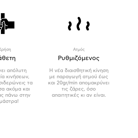
Χρήση
Ατμός
άθετη
Ρυθμιζόμενος
νει απόλυτη
Η νέα διαισθητική κίνηση
ία κινήσεων,
με παραγωγή ατμού έως
σιδερώνεις τα
και 20gr/min απομακρύνει
σα ακόμα και
τις ζάρες, όσο
ας πάνω στην
απαιτητικές κι αν είναι.
μάστρα!