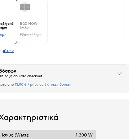
αβή από
BOX NOW
τημα
locker
σιμο
Εξαντλήθηκε
τημάτων
 δόσεων
Άνοιξε
επιλογή σου στο checkout
το
μπλοκ
άρτα από
13,00 € / μήνα σε 3 άτοκες δόσεις
Πιστωτική κάρτα
σεων
Ποσό/Μήνα
13,00 €
Χαρακτηριστικά
Ισχύς (Watt):
1.300 W