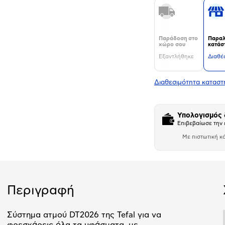
Παράδοση στο
Παραλ
χώρο σου
κατάσ
Εξαντλήθηκε
Διαθέ
Διαθεσιμότητα κατασ
Υπολογισμός
Επιβεβαίωσε την 
Με πιστωτική κ
Αριθμός δό
Περιγραφή
Σύστημα ατμού DT2026 της Tefal για να
φρεσκάρεις όλα τα υφάσματα, με