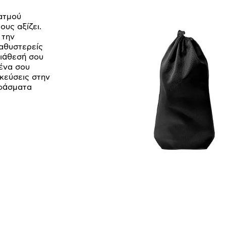
ατμού
ους αξίζει.
 την
αθυστερείς
διάθεσή σου
ένα σου
ηκεύσεις στην
υφάσματα