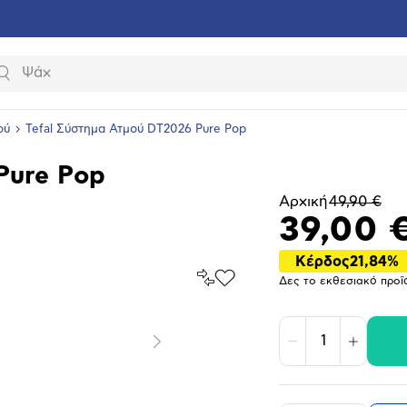
Αναζήτηση
ού
Tefal Σύστημα Ατμού DT2026 Pure Pop
Pure Pop
Αρχική
49,90 €
39,00 
Κέρδος
21,84%
Σύγκρινέ
Δες το εκθεσιακό προϊ
Προσθήκη
το
στα
Αγαπημένα
υνση
ραφίας
Μείωση
Αύξηση
Επόμενο