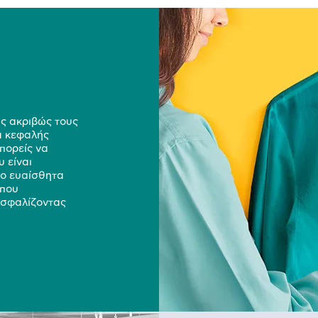
ως ακριβώς τους
μα κεφαλής
πορείς να
 είναι
ιο ευαίσθητα
 που
ξασφαλίζοντας