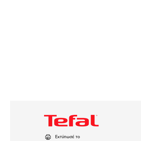
Εκτύπωσέ το