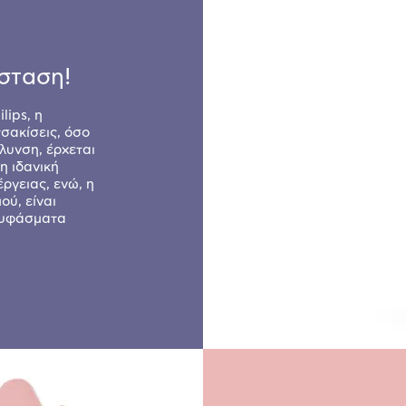
σταση!
lips, η
σακίσεις, όσο
όλυνση, έρχεται
 η ιδανική
ργειας, ενώ, η
ού, είναι
ι υφάσματα