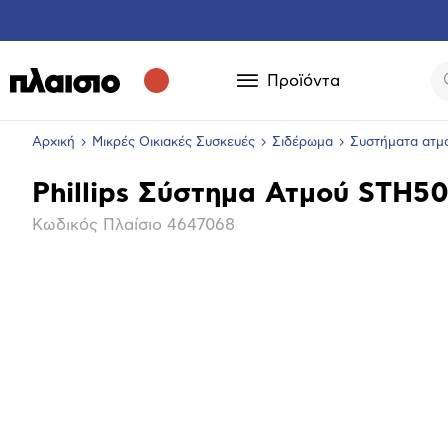
Προϊόντα
Αρχική
Μικρές Οικιακές Συσκευές
Σιδέρωμα
Συστήματα ατμ
Phillips Σύστημα Ατμού STH5
Βασικά
Κωδικός Πλαίσιο
4647068
χαρακτηριστικά
Επόμενο
Μεγέθ
φωτογ