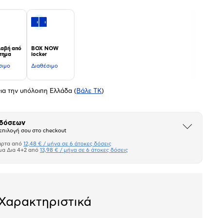
αβή από
BOX NOW
τημα
locker
σιμο
Διαθέσιμο
ια την υπόλοιπη Ελλάδα
(
Βάλε ΤΚ
)
 δόσεων
Άνοιξε
επιλογή σου στο checkout
το
μπλοκ
άρτα από
12,48 € / μήνα σε 6 άτοκες δόσεις
Πιστωτική κάρτα
μα Δια 4+2 από
13,98 € / μήνα σε 6 άτοκες δόσεις
Πλαίσιο δια 4+2
σεων
Ποσό/Μήνα
Χαρακτηριστικά
12,48 €