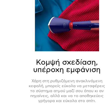
Κομψή σχεδίαση,
υπέροχη εμφάνιση
Χάρη στη ρυθμιζόμενη ανακλινόμενη
κεφαλή, μπορείς εύκολα να μεταφέρεις
το σύστημα ατμού μαζί σου όπου κι αν
πηγαίνεις, αλλά και να το αποθηκεύεις
γρήγορα και εύκολα στο σπίτι.