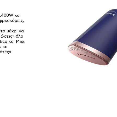
1.400W και
 φρεσκάρεις,
πτα μέχρι να
ρώσεις» όλα
Eco και Μax,
 και
βάτες»