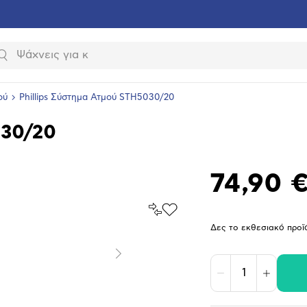
Αναζήτηση
ού
Phillips Σύστημα Ατμού STH5030/20
030/20
74,90 
Σύγκρινέ
Προσθήκη
το
στα
Δες το εκθεσιακό προϊ
Αγαπημένα
υνση
ραφίας
Επόμενο
Μείωση
Αύξηση