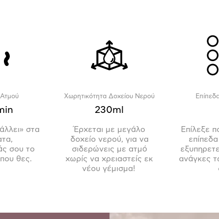
Ατμού
Χωρητικότητα Δοχείου Νερού
Επίπεδα
min
230ml
άλλει» στα
Έρχεται με μεγάλο
Επίλεξε π
τα,
δοχείο νερού, για να
επίπεδα
ς σου το
σιδερώνεις με ατμό
εξυπηρετε
που θες.
χωρίς να χρειαστείς εκ
ανάγκες 
νέου γέμισμα!