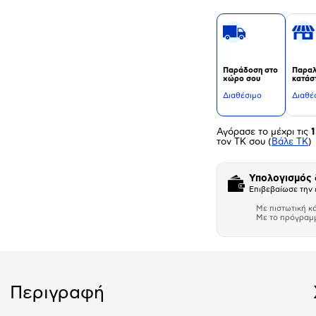
Παράδοση στο
Παραλ
χώρο σου
κατάσ
Διαθέσιμο
Διαθέ
Αγόρασε το μέχρι τις
1
τον ΤΚ σου
(
Βάλε ΤΚ
)
Υπολογισμός
Επιβεβαίωσε την 
Με πιστωτική κ
Με το πρόγραμ
Αριθμός δό
Περιγραφή