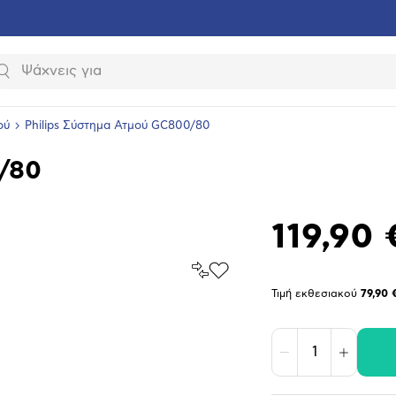
Αναζήτηση
ού
Philips Σύστημα Ατμού GC800/80
0/80
119,90 
Σύγκρινέ
Προσθήκη
το
στα
Τιμή εκθεσιακού
79,90 
Αγαπημένα
υνση
ραφίας
Μείωση
Αύξηση