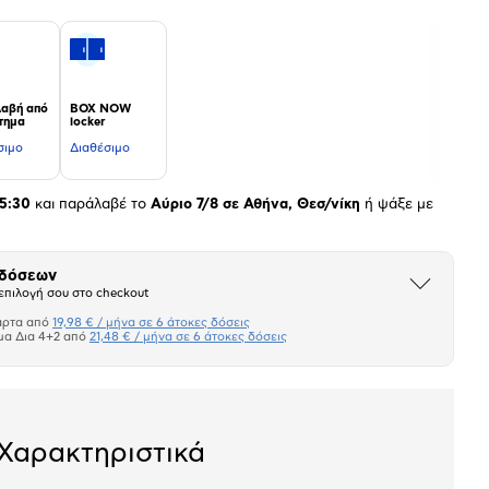
αβή από
BOX NOW
τημα
locker
σιμο
Διαθέσιμο
5:30
και παράλαβέ το
Αύριο 7/8 σε Αθήνα, Θεσ/νίκη
ή ψάξε με
 δόσεων
Άνοιξε
επιλογή σου στο checkout
το
μπλοκ
άρτα από
19,98 € / μήνα σε 6 άτοκες δόσεις
Πιστωτική κάρτα
μα Δια 4+2 από
21,48 € / μήνα σε 6 άτοκες δόσεις
Πλαίσιο δια 4+2
σεων
Ποσό/Μήνα
Χαρακτηριστικά
19,98 €