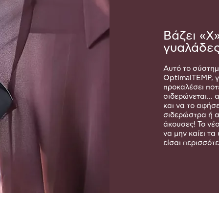
Βάζει «Χ»
γυαλάδες
Αυτό το σύστημ
OptimalTEMP, γι
προκαλέσει ποτ
σιδερώνεται...
και να το αφήσ
σιδερώστρα ή α
άκουσες! Το νέο
να μην καίει τ
είσαι περισσότ