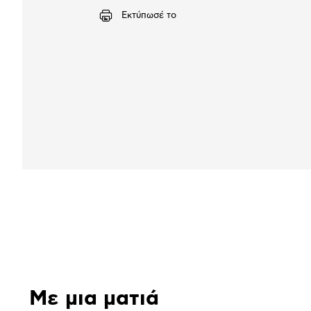
Εκτύπωσέ το
Αναλυτική
παρουσίαση
Με μια ματιά