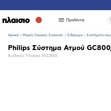
Προϊόντα
Αρχική
Μικρές Οικιακές Συσκευές
Σιδέρωμα
Συστήματα ατμ
Philips Σύστημα Ατμού GC80
Βασικά
Κωδικός Πλαίσιο
3922855
χαρακτηριστικά
Επόμενο
Μεγέθ
φωτογ