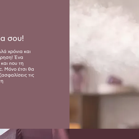
χα σου!
λλά χρόνια και
ήρηση! Ένα
 και που τη
c. Μόνο έτσι θα
ξασφαλίσεις τις
τη