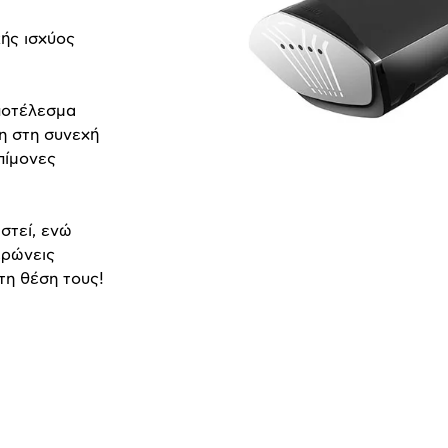
κής ισχύος
ποτέλεσμα
η στη συνεχή
πίμονες
στεί, ενώ
ερώνεις
τη θέση τους!