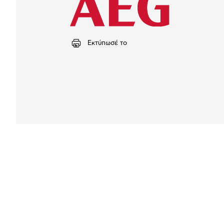
Εκτύπωσέ το
Αναλυτική
παρουσίαση