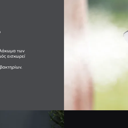
ο
αλάκωμα των
μός εισχωρεί
 βακτηρίων.