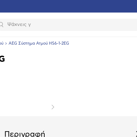
Αναζήτηση
ού
AEG Σύστημα Ατμού HS6-1-2EG
G
υνση
ραφίας
Επόμενο
Περιγραφή