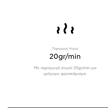
Παραγωγή Ατμού
20gr/min
Με παραγωγή ατμού 20gr/min για
γρήγορο φρεσκάρισμα.