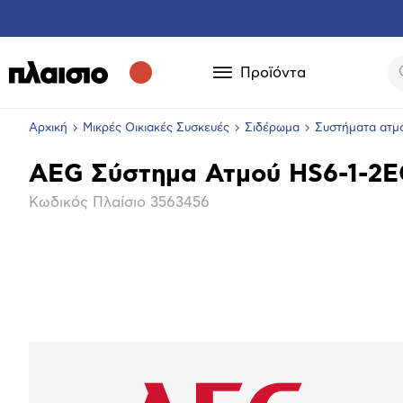
Προϊόντα
Αρχική
Μικρές Οικιακές Συσκευές
Σιδέρωμα
Συστήματα ατμ
AEG Σύστημα Ατμού HS6-1-2E
Βασικά
Κωδικός Πλαίσιο
3563456
χαρακτηριστικά
Επόμενο
Μεγέθ
φωτογ