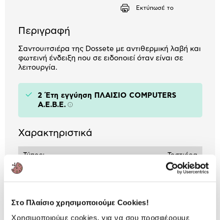
το
Εκτύπωσέ το
Περιγραφή
Σαντουιτσιέρα της Dossete με αντιθερμική λαβή και
φωτεινή ένδειξη που σε ειδοποιεί όταν είναι σε
λειτουργία.
2 Έτη εγγύηση ΠΛΑΙΣΙΟ COMPUTERS
A.E.B.E.
Πληροφορίες
Χαρακτηριστικά
Τύπος:
Τοστιέρα
Ισχύς (Watt):
750 W
Χωρητικότητα τοστ:
2
Στο Πλαίσιο χρησιμοποιούμε Cookies!
Τρόπος ψησίματος:
Ενιαίο ψήσιμο
Χρησιμοποιούμε cookies, για να σου προσφέρουμε