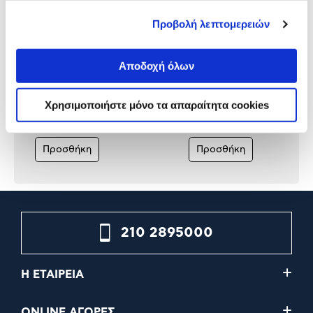
Προβολή λεπτομερειών
Αποδοχή όλων
Izzy Σαντουϊτσιέρα IZ-2013
Izzy Σαντουϊτσιέρα Panini
Panini Grill Wooden Black
Creme 123
Χρησιμοποιήστε μόνο τα απαραίτητα cookies
31,90€
36,90€
24,90€
Προσθήκη
Προσθήκη
210 2895000
Η ΕΤΑΙΡΕΙΑ
ONLINE ΑΓΟΡΕΣ