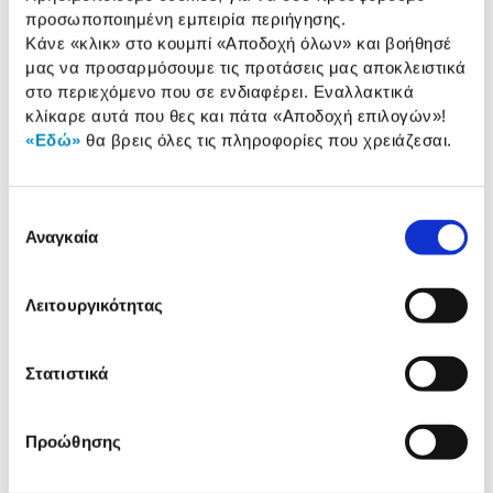
προσωποποιημένη εμπειρία περιήγησης.
Κάνε «κλικ» στο κουμπί
«Αποδοχή όλων»
και βοήθησέ
Αναλυτική
μας να προσαρμόσουμε τις προτάσεις μας αποκλειστικά
Αναλυτική παρουσίαση
στο περιεχόμενο που σε ενδιαφέρει. Εναλλακτικά
παρουσίαση
κλίκαρε αυτά που θες και πάτα
«Αποδοχή επιλογών»
!
«Εδώ»
θα βρεις όλες τις πληροφορίες που χρειάζεσαι.
Προδιαγραφές
Χαρακτηριστικά
προϊόντος
Επιλογή
Αξιολογήσεις
Αναγκαία
Αξιολογήσεις
συγκατάθεσης
Λειτουργικότητας
Κάτι μας λέει πως τα παρακάτω
προϊόντα σε ενδιαφέρουν!
Στατιστικά
Προώθησης