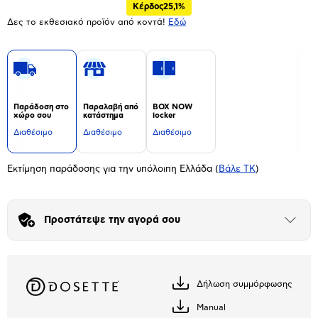
Κέρδος
25,1%
Δες το εκθεσιακό προϊόν από κοντά!
Eδώ
Παράδοση στο
Παραλαβή από
BOX NOW
χώρο σου
κατάστημα
locker
Διαθέσιμο
Διαθέσιμο
Διαθέσιμο
Εκτίμηση παράδοσης για την υπόλοιπη Ελλάδα
(
Βάλε ΤΚ
)
Προστάτεψε την αγορά σου
Άνοιξε
το
μπλοκ
Δήλωση συμμόρφωσης
Κατέβασέ
το
Manual
Κατέβασέ