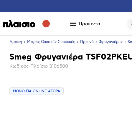
Προϊόντα
Αρχική
Μικρές Οικιακές Συσκευές
Πρωινό
Φρυγανιέρες
S
Smeg Φρυγανιέρα TSF02PKE
Βασικά
Κωδικός Πλαίσιο
3106500
χαρακτηριστικά
ΜΟΝΟ ΓΙΑ ONLINE ΑΓΟΡΑ
Μεγέθ
φωτογ