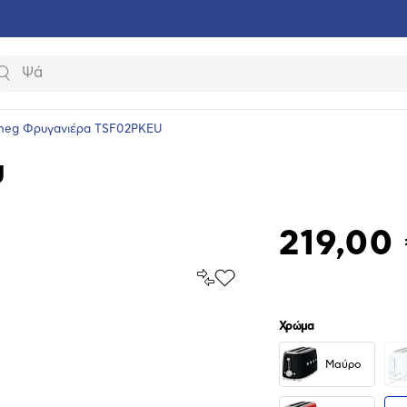
Αναζήτηση
meg Φρυγανιέρα TSF02PKEU
U
219,00
Σύγκρινέ
Προσθήκη
το
στα
Αγαπημένα
υνση
Χρώμα
ραφίας
Μαύρο