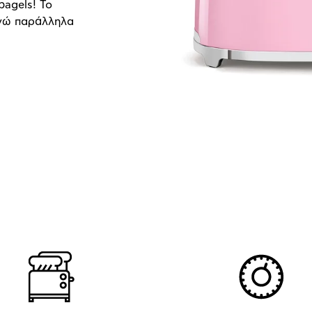
bagels! To
 ενώ παράλληλα