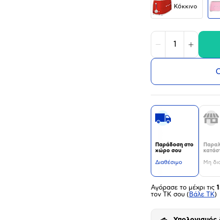
Κόκκινο
Μείωση
Αύξηση
Ο
Παράδοση στο
Παραλ
χώρο σου
κατάσ
Διαθέσιμο
Μη δι
Αγόρασε το μέχρι τις
1
τον ΤΚ σου
(
Βάλε ΤΚ
)
Υπολογισμός