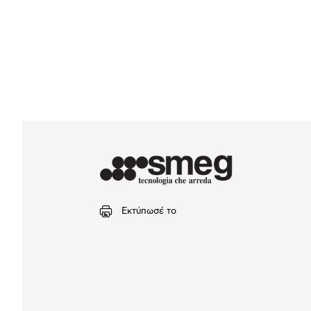
Εκτύπωσέ το