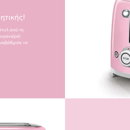
ητικής!
στυλ από τη
ρυγανιέρα!
αναβάθμισε το