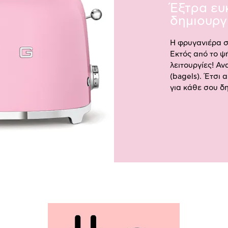
Έξτρα ευ
δημιουργ
Η φρυγανιέρα σο
Εκτός από το ψή
λειτουργίες! Α
(bagels). Έτσι
για κάθε σου δ