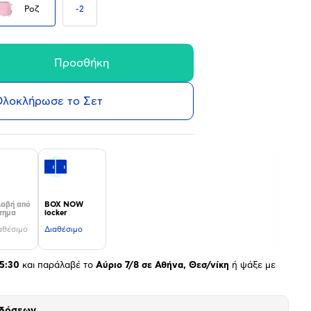
Ροζ
-
2
Προσθήκη
λοκλήρωσε το Σετ
αβή από
BOX NOW
τημα
locker
αθέσιμο
Διαθέσιμο
5:30
και παράλαβέ το
Αύριο 7/8 σε Αθήνα, Θεσ/νίκη
ή ψάξε με
 δόσεων