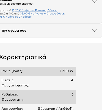
Άνοιξε
επιλογή σου στο checkout
το
μπλοκ
άρτα από
18,25 € / μήνα σε 12 άτοκες δόσεις
Πιστωτική κάρτα
μα Δια 4+2 από
38,00 € / μήνα σε 6 άτοκες δόσεις
03 € / μήνα σε 27 δόσεις
Πλαίσιο δια 4+2
 την αγορά σου
Μήνα Μήνα
Άνοιξε
το
μπλοκ
σεων
Ποσό/Μήνα
18,25 €
Χαρακτηριστικά
Ισχύς (Watt):
1.500 W
Θέσεις
4
Φρυγανίσματος:
Ρυθμίσεις
6
Θερμοστάτη:
Λειτουργίες:
Θέρμανση / Απόψυξη