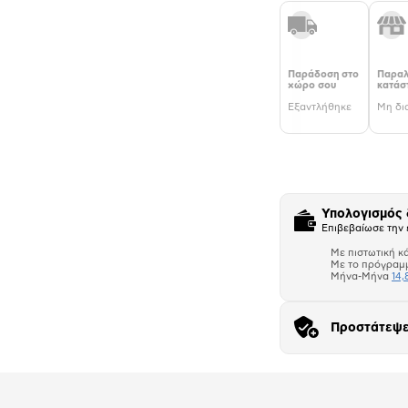
Παράδοση στο
Παραλ
χώρο σου
κατάσ
Εξαντλήθηκε
Μη δι
Υπολογισμός
Επιβεβαίωσε την 
Με πιστωτική κ
Με το πρόγραμ
Μήνα-Μήνα
14,
Προστάτεψε
Αριθμός δό