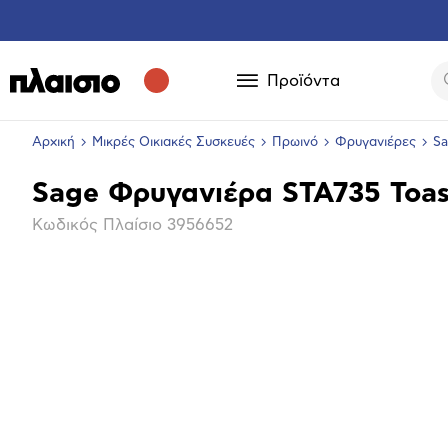
Προϊόντα
Αρχική
Μικρές Οικιακές Συσκευές
Πρωινό
Φρυγανιέρες
Sa
Sage Φρυγανιέρα STA735 Toas
Βασικά
Κωδικός Πλαίσιο
3956652
χαρακτηριστικά
Επόμενο
Μεγέθ
φωτογ