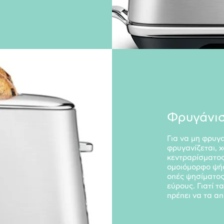
Φρυγάνισ
Για να μη φρυγα
φρυγανίζεται, 
κεντραρίσματος
ομοιόμορφο ψήσ
οπές ψησίματος
εύρους. Γιατί τ
πρέπει να τα α