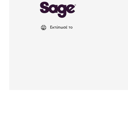
Εκτύπωσέ το
Αναλυτική
παρουσίαση