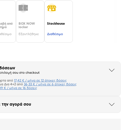
αβή από
BOX NOW
Stockhouse
τημα
locker
αθέσιμο
Εξαντλήθηκε
Διαθέσιμο
 δόσεων
Άνοιξε
επιλογή σου στο checkout
το
μπλοκ
άρτα από
17,42 € / μήνα σε 12 άτοκες δόσεις
Πιστωτική κάρτα
μα Δια 4+2 από
36,33 € / μήνα σε 6 άτοκες δόσεις
89 € / μήνα σε 16 δόσεις
Πλαίσιο δια 4+2
 την αγορά σου
Μήνα Μήνα
Άνοιξε
το
μπλοκ
σεων
Ποσό/Μήνα
17,42 €