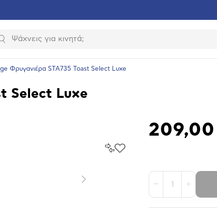
Αναζήτηση
ge Φρυγανιέρα STA735 Toast Select Luxe
t Select Luxe
209,00
Σύγκρινέ
Προσθήκη
το
στα
Αγαπημένα
υνση
ραφίας
Επόμενο
1