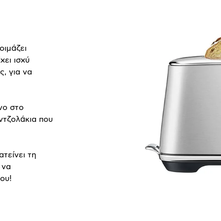
οιμάζει
χει ισχύ
, για να
νο στο
ντζολάκια που
ατείνει τη
 να
ου!