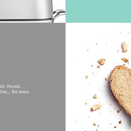
ού: Λευκό,
έπα… θα έχεις