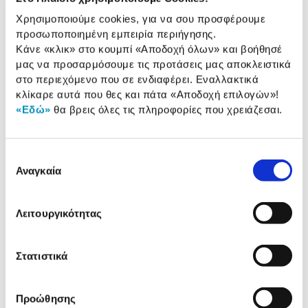
Αυτ/τη ή χειροκίνητη
Διαθέτει
Χρησιμοποιούμε cookies, για να σου προσφέρουμε
εκτίναξη:
προσωποποιημένη εμπειρία περιήγησης.
Κάνε «κλικ» στο κουμπί
«Αποδοχή όλων»
και βοήθησέ
μας να προσαρμόσουμε τις προτάσεις μας αποκλειστικά
στο περιεχόμενο που σε ενδιαφέρει. Εναλλακτικά
Αναλυτική
κλίκαρε αυτά που θες και πάτα
«Αποδοχή επιλογών»
!
Αναλυτική παρουσίαση
παρουσίαση
«Εδώ»
θα βρεις όλες τις πληροφορίες που χρειάζεσαι.
Προδιαγραφές
Χαρακτηριστικά
προϊόντος
Επιλογή
Αναγκαία
συγκατάθεσης
Αξιολογήσεις
Αξιολογήσεις
Λειτουργικότητας
Δες τι κλίκαραν όσοι είδαν το ίδιο
Στατιστικά
προϊόν με εσένα!
Προώθησης