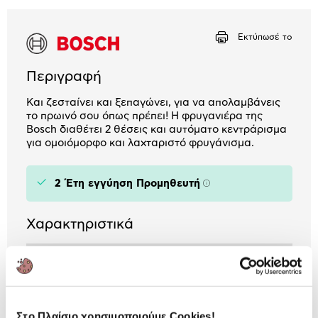
Εκτύπωσέ το
Περιγραφή
Και ζεσταίνει και ξεπαγώνει, για να απολαμβάνεις
το πρωινό σου όπως πρέπει! Η φρυγανιέρα της
Bosch διαθέτει 2 θέσεις και αυτόματο κεντράρισμα
για ομοιόμορφο και λαχταριστό φρυγάνισμα.
2 Έτη εγγύηση Προμηθευτή
Πληροφορίες
Χαρακτηριστικά
Ισχύς (Watt):
950 W
Θέσεις Φρυγανίσματος:
2
Λειτουργίες:
Θέρμανση / Απόψυξη
Στο Πλαίσιο χρησιμοποιούμε Cookies!