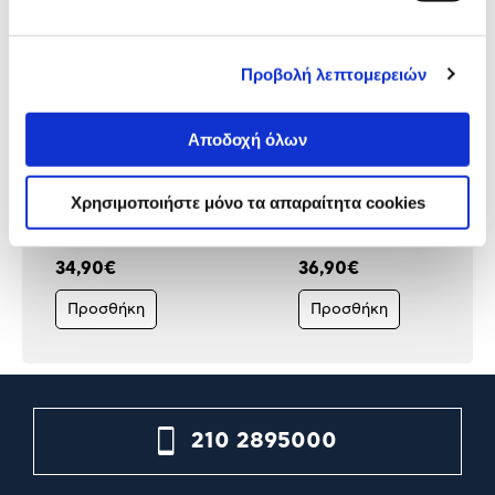
Προβολή λεπτομερειών
Αποδοχή όλων
Xiaomi Φρυγανιέρα
Izzy Φρυγανιέρα IZ-9103
BHR8811EU
Vintage Creme
Χρησιμοποιήστε μόνο τα απαραίτητα cookies
34,90€
36,90€
Προσθήκη
Προσθήκη
210 2895000