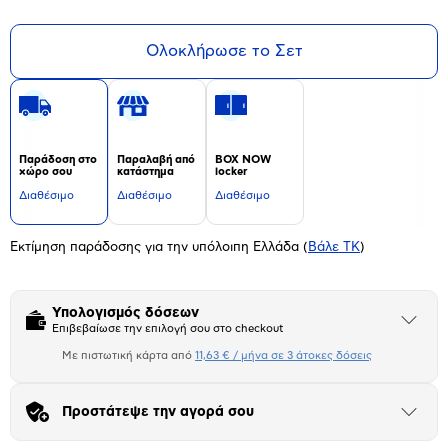
Ολοκλήρωσε το Σετ
Παράδοση στο
Παραλαβή από
BOX NOW
χώρο σου
κατάστημα
locker
Διαθέσιμο
Διαθέσιμο
Διαθέσιμο
Εκτίμηση παράδοσης για την υπόλοιπη Ελλάδα
(
Βάλε ΤΚ
)
Υπολογισμός δόσεων
Άνοιξε
Επιβεβαίωσε την επιλογή σου στο checkout
το
μπλοκ
Με πιστωτική κάρτα από
11,63 € / μήνα σε 3 άτοκες δόσεις
Πιστωτική κάρτα
Προστάτεψε την αγορά σου
Αριθμός δόσεων
Ποσό/Μήνα
Άνοιξε
το
11,63 €
μπλοκ