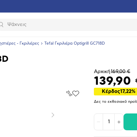
Αναζήτηση
στιέρες - Γκριλιέρες
Tefal Γκριλιέρα Optigrill GC718D
18D
Αρχική
169,00 €
139,90
Κέρδος
17,22%
Σύγκρινέ
Προσθήκη
το
στα
Δες το εκθεσιακό προϊ
Αγαπημένα
υνση
ραφίας
Επόμενο
Μείωση
Αύξηση