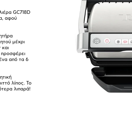
ιλιέρα GC718D
ρα, αφού
θητήρα
ητού μέχρι
 και
 προσφέρει
ένα από τα 6
ητική
ιττό λίπος. Το
ότερα λιπαρά!