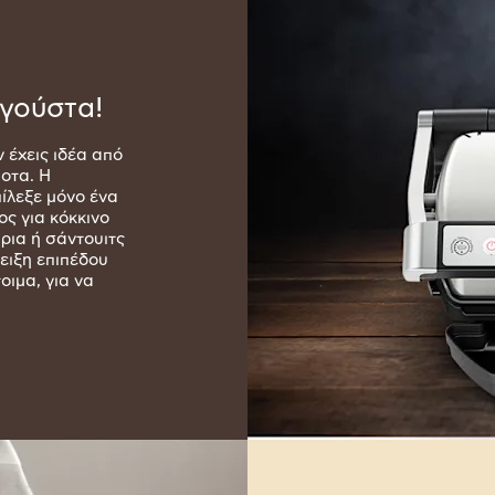
γούστα!
 έχεις ιδέα από
ποτα. Η
ίλεξε μόνο ένα
ς για κόκκινο
άρια ή σάντουιτς
ειξη επιπέδου
οιμα, για να