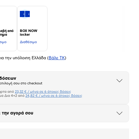
αβή από
BOX NOW
τημα
locker
σιμο
Διαθέσιμο
ια την υπόλοιπη Ελλάδα
(
Βάλε ΤΚ
)
 δόσεων
Άνοιξε
επιλογή σου στο checkout
το
μπλοκ
άρτα από
23,32 € / μήνα σε 6 άτοκες δόσεις
Πιστωτική κάρτα
μα Δια 4+2 από
24,82 € / μήνα σε 6 άτοκες δόσεις
Πλαίσιο δια 4+2
 την αγορά σου
Άνοιξε
το
σεων
Ποσό/Μήνα
μπλοκ
23,32 €