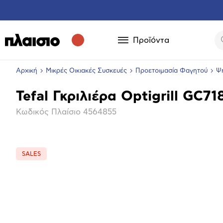
Προϊόντα
Αρχική
Μικρές Οικιακές Συσκευές
Προετοιμασία Φαγητού
Ψη
Tefal Γκριλιέρα Optigrill GC7
Βασικά
Κωδικός Πλαίσιο
4564855
χαρακτηριστικά
SALES
Επόμενο
Μεγέθ
φωτογ