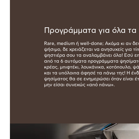
Προγράμματα για όλα τα 
Rare, medium ή well-done; Ακόμα κι αν δεν
ψήσιμο, δε χρειάζεται να ανησυχείς για τί
ψηστιέρα σου τα αναλαμβάνει όλα! Εσύ επ
από τα 6 αυτόματα προγράμματα ψησίματο
κρέας, μπιφτέκι, λουκάνικα, κοτόπουλο, ψ
και τα υπόλοιπα άφησέ τα πάνω της! Η ένδ
ψησίματος θα σε ενημερώσει όταν είναι έτ
μην είσαι συνεχώς «από πάνω».