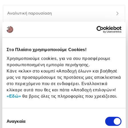
Αναλυτική
Αναλυτική παρουσίαση
παρουσίαση
Προδιαγραφές
Χαρακτηριστικά
προϊόντος
Αξιολογήσεις
Στο Πλαίσιο χρησιμοποιούμε Cookies!
Αξιολογήσεις
Χρησιμοποιούμε cookies, για να σου προσφέρουμε
προσωποποιημένη εμπειρία περιήγησης.
Κάνε «κλικ» στο κουμπί
«Αποδοχή όλων»
και βοήθησέ
Δες τι κλίκαραν όσοι είδαν το ίδιο
μας να προσαρμόσουμε τις προτάσεις μας αποκλειστικά
προϊόν με εσένα!
στο περιεχόμενο που σε ενδιαφέρει. Εναλλακτικά
κλίκαρε αυτά που θες και πάτα
«Αποδοχή επιλογών»
!
«Εδώ»
θα βρεις όλες τις πληροφορίες που χρειάζεσαι.
Επιλογή
Αναγκαία
συγκατάθεσης