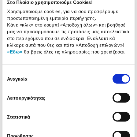
Στο Πλαίσιο χρησιμοποιούμε Cookies!
Αποσπώμενη πλάκα:
Διαθέτει
Χρησιμοποιούμε cookies, για να σου προσφέρουμε
Ρυθμιζόμενος
Διαθέτει
προσωποποιημένη εμπειρία περιήγησης.
Θερμοστάτης:
Κάνε «κλικ» στο κουμπί
«Αποδοχή όλων»
και βοήθησέ
μας να προσαρμόσουμε τις προτάσεις μας αποκλειστικά
στο περιεχόμενο που σε ενδιαφέρει. Εναλλακτικά
Αναλυτική
κλίκαρε αυτά που θες και πάτα
«Αποδοχή επιλογών»
!
Αναλυτική παρουσίαση
«Εδώ»
θα βρεις όλες τις πληροφορίες που χρειάζεσαι.
παρουσίαση
Προδιαγραφές
Χαρακτηριστικά
Επιλογή
προϊόντος
Αναγκαία
συγκατάθεσης
Αξιολογήσεις
Αξιολογήσεις
Λειτουργικότητας
Κάτι μας λέει πως τα παρακάτω
Στατιστικά
προϊόντα σε ενδιαφέρουν!
Προώθησης