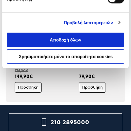
Προβολή λεπτομερειών
Αποδοχή όλων
Philips Γκριλιέρα HD6212/90
Izzy Γκριλιέρα Plancha IZ-
Χρησιμοποιήστε μόνο τα απαραίτητα cookies
8103
174,90€
149,90€
79,90€
Προσθήκη
Προσθήκη
210 2895000