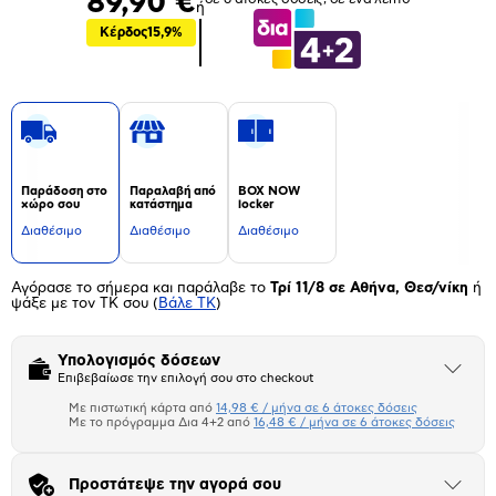
89,90 €
ή
Κέρδος
15,9%
Παράδοση στο
Παραλαβή από
BOX NOW
χώρο σου
κατάστημα
locker
Διαθέσιμο
Διαθέσιμο
Διαθέσιμο
Αγόρασε το σήμερα και παράλαβε το
Τρί 11/8 σε Αθήνα, Θεσ/νίκη
ή
ψάξε με τον ΤΚ σου
(
Βάλε ΤΚ
)
Υπολογισμός δόσεων
Άνοιξε
Επιβεβαίωσε την επιλογή σου στο checkout
το
μπλοκ
Με πιστωτική κάρτα από
14,98 € / μήνα σε 6 άτοκες δόσεις
Πιστωτική κάρτα
Με το πρόγραμμα Δια 4+2 από
16,48 € / μήνα σε 6 άτοκες δόσεις
Πλαίσιο δια 4+2
Προστάτεψε την αγορά σου
Άνοιξε