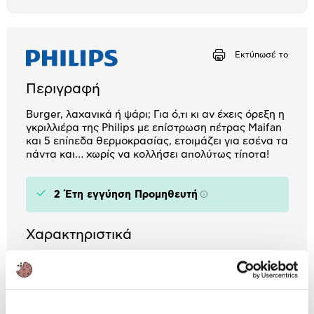
το
Αριθμός δόσεων
Ποσό/Μήνα
μπλοκ
14,98 €
Εκτύπωσέ το
Περιγραφή
Burger, λαχανικά ή ψάρι; Για ό,τι κι αν έχεις όρεξη η
γκριλλιέρα της Philips με επίστρωση πέτρας Maifan
και 5 επίπεδα θερμοκρασίας, ετοιμάζει για εσένα τα
πάντα και… χωρίς να κολλήσει απολύτως τίποτα!
2 Έτη εγγύηση Προμηθευτή
Πληροφορίες
Χαρακτηριστικά
Ισχύς (Watt):
2.400 W
Συλλογή Λίπους:
Διαθέτει