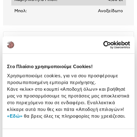
Μπολ:
Ανοξείδωτο
Αναλυτική
Αναλυτική παρουσίαση
παρουσίαση
Προδιαγραφές
Χαρακτηριστικά
Στο Πλαίσιο χρησιμοποιούμε Cookies!
προϊόντος
Χρησιμοποιούμε cookies, για να σου προσφέρουμε
Αξιολογήσεις
προσωποποιημένη εμπειρία περιήγησης.
Αξιολογήσεις
Κάνε «κλικ» στο κουμπί
«Αποδοχή όλων»
και βοήθησέ
μας να προσαρμόσουμε τις προτάσεις μας αποκλειστικά
στο περιεχόμενο που σε ενδιαφέρει. Εναλλακτικά
Δες τι κλίκαραν όσοι είδαν το ίδιο
κλίκαρε αυτά που θες και πάτα
«Αποδοχή επιλογών»
!
προϊόν με εσένα!
«Εδώ»
θα βρεις όλες τις πληροφορίες που χρειάζεσαι.
Επιλογή