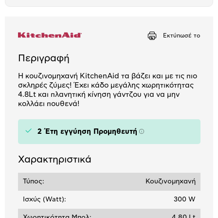
το
μπλοκ
Εκτύπωσέ το
Περιγραφή
Η κουζινομηχανή KitchenAid τα βάζει και με τις πιο
σκληρές ζύμες! Έχει κάδο μεγάλης χωρητικότητας
4.8Lt και πλανητική κίνηση γάντζου για να μην
κολλάει πουθενά!
2 Έτη εγγύηση Προμηθευτή
Πληροφορίες
Χαρακτηριστικά
Τύπος:
Κουζινομηχανή
Ισχύς (Watt):
300 W
Χωρητικότητα Μπολ:
4,80 Lt