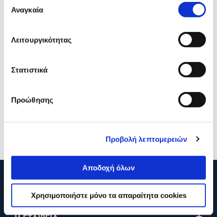
Αναγκαία
συγκατάθεσης
Λειτουργικότητας
Στατιστικά
KitchenAid Κουζινομηχανή
KitchenAid Κουζινομηχαν
5KSM175PSEBK Artisan
5KSM175PSECA Artisan
Προώθησης
619,00€
619,00€
569,00€
569,00€
Προσθήκη
Προσθήκη
Προβολή λεπτομερειών
Αποδοχή όλων
210 2895000
Χρησιμοποιήστε μόνο τα απαραίτητα cookies