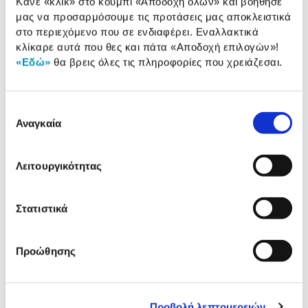
Κάνε «κλικ» στο κουμπί
«Αποδοχή όλων»
και βοήθησέ
Ισχύς (Watt):
1.000 W
μας να προσαρμόσουμε τις προτάσεις μας αποκλειστικά
στο περιεχόμενο που σε ενδιαφέρει. Εναλλακτικά
Χωρητικότητα Μπολ:
4,30 Lt
κλίκαρε αυτά που θες και πάτα
«Αποδοχή επιλογών»
!
«Εδώ»
θα βρεις όλες τις πληροφορίες που χρειάζεσαι.
Μπολ:
Ανοξείδωτο
Επιλογή
Αναλυτική
Αναγκαία
συγκατάθεσης
Αναλυτική παρουσίαση
παρουσίαση
Λειτουργικότητας
Προδιαγραφές
Χαρακτηριστικά
προϊόντος
Στατιστικά
Αξιολογήσεις
Αξιολογήσεις
Προώθησης
Δες τι κλίκαραν όσοι είδαν το ίδιο
προϊόν με εσένα!
Προβολή λεπτομερειών