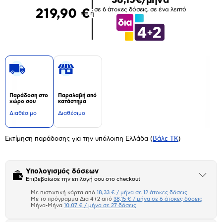
σε 6 άτοκες δόσεις, σε ένα λεπτό
219,90 €
ή
Παράδοση στο
Παραλαβή από
χώρο σου
κατάστημα
Διαθέσιμο
Διαθέσιμο
Εκτίμηση παράδοσης για την υπόλοιπη Ελλάδα
(
Βάλε ΤΚ
)
Υπολογισμός δόσεων
Άνοιξε
Επιβεβαίωσε την επιλογή σου στο checkout
το
μπλοκ
Με πιστωτική κάρτα από
18,33 € / μήνα σε 12 άτοκες δόσεις
Πιστωτική κάρτα
Με το πρόγραμμα Δια 4+2 από
38,15 € / μήνα σε 6 άτοκες δόσεις
Μήνα-Μήνα
10,07 € / μήνα σε 27 δόσεις
Πλαίσιο δια 4+2