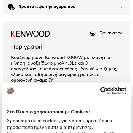
Προστάτεψε την αγορά σου
Μήνα Μήνα
Άνοιξε
το
μπλοκ
Αριθμός δόσεων
Ποσό/Μήνα
18,33 €
Εκτύπωσέ το
Περιγραφή
Κουζινομηχανή Kenwood 1.000W με πλανητική
κίνηση, ανοξείδωτο μπολ 4.3Lt και 3
επαγγελματικούς αναδευτήρες. Ιδανική για ζύμες,
γλυκά και καθημερινή μαγειρική με τέλεια
ομοιογενή ανάμειξη.
2 Έτη εγγύηση Προμηθευτή
Πληροφορίες
Στο Πλαίσιο χρησιμοποιούμε Cookies!
Χαρακτηριστικά
Χρησιμοποιούμε cookies, για να σου προσφέρουμε
προσωποποιημένη εμπειρία περιήγησης.
Τύπος:
Κουζινομηχανή