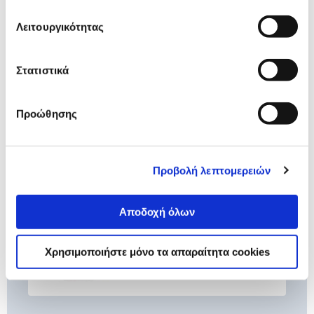
Λειτουργικότητας
Συνδύασέ
το με
Στατιστικά
Dosette Σετ Φόρμες Σιλικόνης
Προώθησης
WFA-210
12,99 €
Προσθήκη
Προβολή λεπτομερειών
Αποδοχή όλων
Dosette Αντικολλητικό Χαρτί
WFA-210 100τμχ
5,99 €
Χρησιμοποιήστε μόνο τα απαραίτητα cookies
Προσθήκη