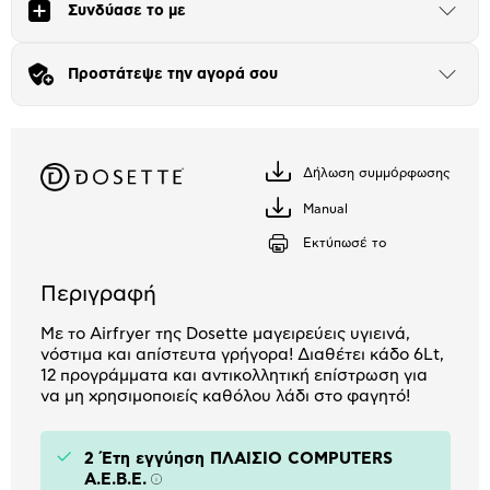
Συνδύασε το με
Αριθμός δόσεων
Ποσό/Μήνα
Άνοιξε
το
13,30 €
μπλοκ
Προστάτεψε την αγορά σου
Άνοιξε
το
μπλοκ
Δήλωση συμμόρφωσης
Κατέβασέ
το
Manual
Κατέβασέ
το
Εκτύπωσέ το
Περιγραφή
Με το Airfryer της Dosette μαγειρεύεις υγιεινά,
νόστιμα και απίστευτα γρήγορα! Διαθέτει κάδο 6Lt,
12 προγράμματα και αντικολλητική επίστρωση για
να μη χρησιμοποιείς καθόλου λάδι στο φαγητό!
2 Έτη εγγύηση ΠΛΑΙΣΙΟ COMPUTERS
A.E.B.E.
Πληροφορίες