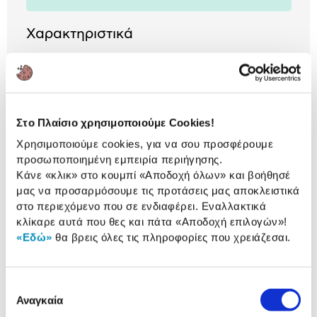
Χαρακτηριστικά
Ισχύς (Watt):
1.700 W
Χωρητικότητα (Lt):
6 Lt
Κάδος:
Αποσπώμενος /
Στο Πλαίσιο χρησιμοποιούμε Cookies!
Αντικολλητικός
Χρησιμοποιούμε cookies, για να σου προσφέρουμε
προσωποποιημένη εμπειρία περιήγησης.
Ρυθμιζόμενος
Διαθέτει
Θερμοστάτης:
Κάνε «κλικ» στο κουμπί
«Αποδοχή όλων»
και βοήθησέ
μας να προσαρμόσουμε τις προτάσεις μας αποκλειστικά
στο περιεχόμενο που σε ενδιαφέρει. Εναλλακτικά
κλίκαρε αυτά που θες και πάτα
«Αποδοχή επιλογών»
!
«Εδώ»
θα βρεις όλες τις πληροφορίες που χρειάζεσαι.
ΒΛΕΠΕΙΣ:
Dosette Φριτέζα Αέρος DH-508A
Επιλογή
6L
Αναγκαία
συγκατάθεσης
39,90 €