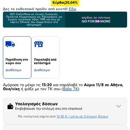
Κέρδος
20,04%
Δες το εκθεσιακό προϊόν από κοντά!
Eδώ
20% GoForMore σε Λευκές Συσκευές,
Προϊόντα Κλιμαστισμού και Τηλεοράσεις για
αγορές συνολικής αξίας 199€ και άνω με
κάρτες Εθνικής που συμμετέχουν στο
πρόγραμμα
Παράδοση στο
Παραλαβή από
χώρο σου
κατάστημα
Διαθέσιμο
Διαθέσιμο
Αγόρασε το μέχρι τις
15:30
και παράλαβέ το
Αύριο 11/8 σε Αθήνα,
Θεσ/νίκη
ή ψάξε με τον ΤΚ σου
(
Βάλε ΤΚ
)
Υπολογισμός δόσεων
Άνοιξε
Επιβεβαίωσε την επιλογή σου στο checkout
το
μπλοκ
Με πιστωτική κάρτα από
13,30 € / μήνα σε 3 άτοκες δόσεις
Πιστωτική κάρτα