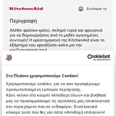
Αριθμός δόσεων
Ποσό/Μήνα
Εκτύπωσέ το
14,92 €
Περιγραφή
Αλέθει φρέσκο κρέας, σκληρά τυριά και φρυγανιά
για να δημιουργήσεις από το μηδέν αγαπημένες
συνταγές! Η κρεατομηχανή της KitchenAid είναι το
εξάρτημα που χρειάζεσαι extra για την
κουζινομηχανή σου!
2 Έτη εγγύηση Προμηθευτή
Πληροφορίες
Στο Πλαίσιο χρησιμοποιούμε Cookies!
Χαρακτηριστικά
Χρησιμοποιούμε cookies, για να σου προσφέρουμε
προσωποποιημένη εμπειρία περιήγησης.
Τύπος:
Εξάρτημα
Κάνε «κλικ» στο κουμπί
«Αποδοχή όλων»
και βοήθησέ
Κρεατομηχανής
μας να προσαρμόσουμε τις προτάσεις μας αποκλειστικά
στο περιεχόμενο που σε ενδιαφέρει. Εναλλακτικά
κλίκαρε αυτά που θες και πάτα
«Αποδοχή επιλογών»
!