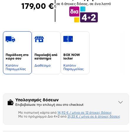
σε 6 άτοκες δόσεις, σε ένα λεπτό
179,00 €
ή
Παράδοση στο
Παραλαβή από
BOX NOW
χώρο σου
κατάστημα
locker
Kατόπιν
Διαθέσιμο
Kατόπιν
Παραγγελίας
Παραγγελίας
Δεν
υπάρχουν
επιπλέον
πληροφορίες.
Υπολογισμός δόσεων
Άνοιξε
Επιβεβαίωσε την επιλογή σου στο checkout
το
μπλοκ
Με πιστωτική κάρτα από
14,92 € / μήνα σε 12 άτοκες δόσεις
Πιστωτική κάρτα
Με το πρόγραμμα Δια 4+2 από
31,33 € / μήνα σε 6 άτοκες δόσεις
Πλαίσιο δια 4+2