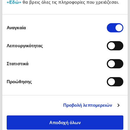
Αναλυτική
«Εδώ»
θα βρεις όλες τις πληροφορίες που χρειάζεσαι.
Αναλυτική παρουσίαση
παρουσίαση
Επιλογή
Προδιαγραφές
Χαρακτηριστικά
Αναγκαία
συγκατάθεσης
προϊόντος
Αξιολογήσεις
Λειτουργικότητας
Αξιολογήσεις
Στατιστικά
Δες τι κλίκαραν όσοι είδαν το ίδιο
προϊόν με εσένα!
Προώθησης
Προβολή λεπτομερειών
Αποδοχή όλων