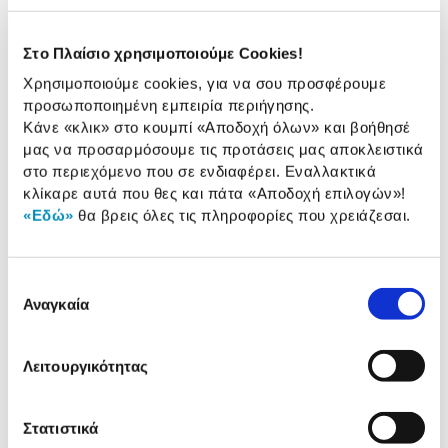
παρουσίαση
Προδιαγραφές
Στο Πλαίσιο χρησιμοποιούμε Cookies!
Χαρακτηριστικά
προϊόντος
Χρησιμοποιούμε cookies, για να σου προσφέρουμε
προσωποποιημένη εμπειρία περιήγησης.
Αξιολογήσεις
Κάνε «κλικ» στο κουμπί
«Αποδοχή όλων»
και βοήθησέ
Αξιολογήσεις
μας να προσαρμόσουμε τις προτάσεις μας αποκλειστικά
στο περιεχόμενο που σε ενδιαφέρει. Εναλλακτικά
κλίκαρε αυτά που θες και πάτα
«Αποδοχή επιλογών»
!
Συγκεντρώσαμε τα πιο δημοφιλή
«Εδώ»
θα βρεις όλες τις πληροφορίες που χρειάζεσαι.
προϊόντα της κατηγορίας & στα
παρουσιάζουμε.
Επιλογή
Αναγκαία
συγκατάθεσης
Λειτουργικότητας
Στατιστικά