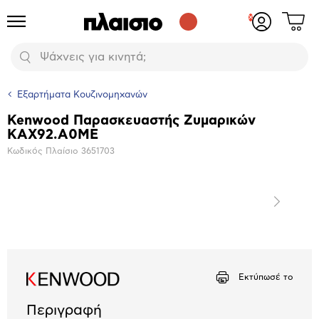
Δες
Προϊόντα
Σύνδεση
το
ή
καλάθι
εγγραφή
Αναζήτηση
σου
Εξαρτήματα Κουζινομηχανών
Kenwood Παρασκευαστής Ζυμαρικών
Βασικά
KAX92.A0ME
χαρακτηριστικά
Κωδικός Πλαίσιο
3651703
Επόμενο
Μεγέθυνση
φωτογραφίας
Εκτύπωσέ το
Περιγραφή