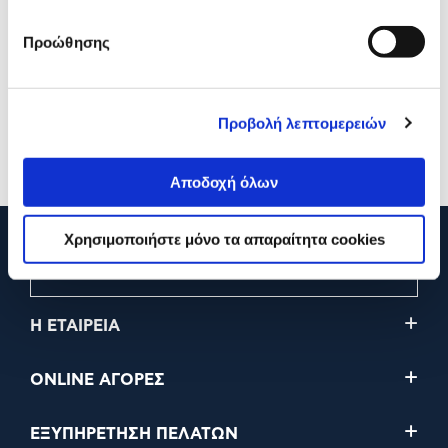
Kenwood Εξάρτημα
Kenwood Παρασκευαστής
Προώθησης
Παγωτομηχανή
Ζυμαρικών KAX980ME
KAX71.000WH
114,90€
110,00€
Προβολή λεπτομερειών
Προσθήκη
Προσθήκη
Αποδοχή όλων
Χρησιμοποιήστε μόνο τα απαραίτητα cookies
210 2895000
Η ΕΤΑΙΡΕΙΑ
ONLINE ΑΓΟΡΕΣ
ΕΞΥΠΗΡΕΤΗΣΗ ΠΕΛΑΤΩΝ