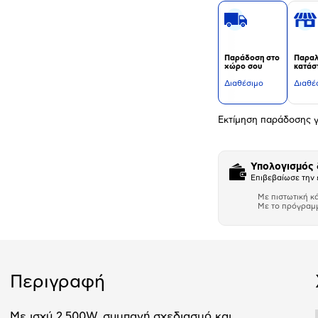
Παράδοση στο
Παραλ
χώρο σου
κατάσ
Διαθέσιμο
Διαθέ
Εκτίμηση παράδοσης γ
Υπολογισμός
Επιβεβαίωσε την 
Με πιστωτική κ
Με το πρόγραμ
Αριθμός δό
Περιγραφή
Με ισχύ 2.500W, συμπαγή σχεδιασμό και