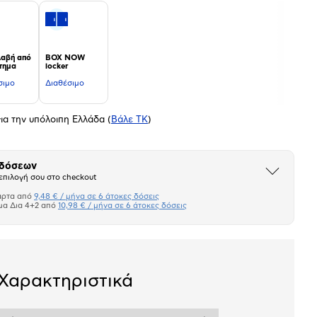
αβή από
BOX NOW
τημα
locker
σιμο
Διαθέσιμο
ια την υπόλοιπη Ελλάδα
(
Βάλε ΤΚ
)
 δόσεων
Άνοιξε
επιλογή σου στο checkout
το
μπλοκ
άρτα από
9,48 € / μήνα σε 6 άτοκες δόσεις
Πιστωτική κάρτα
μα Δια 4+2 από
10,98 € / μήνα σε 6 άτοκες δόσεις
Πλαίσιο δια 4+2
σεων
Ποσό/Μήνα
Χαρακτηριστικά
9,48 €