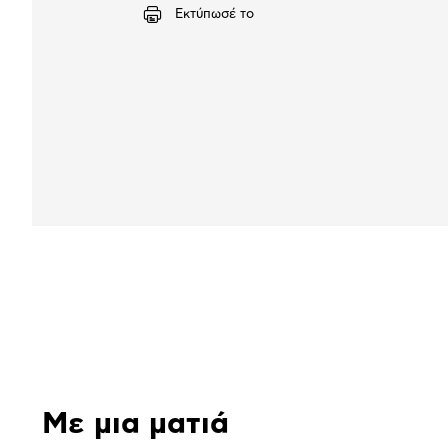
Εκτύπωσέ το
Αναλυτική
παρουσίαση
Με μια ματιά