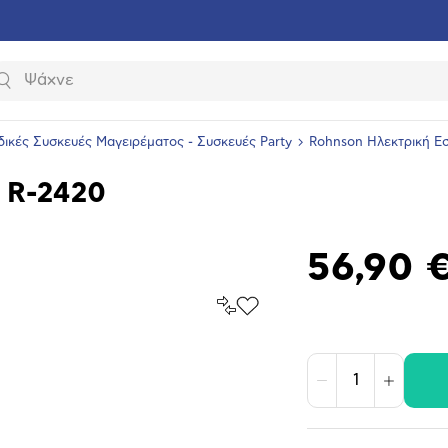
Αναζήτηση
δικές Συσκευές Μαγειρέματος - Συσκευές Party
Rohnson Ηλεκτρική Ε
 R-2420
56,90 
Σύγκρινέ
Προσθήκη
το
στα
Αγαπημένα
υνση
ραφίας
Μείωση
Αύξηση