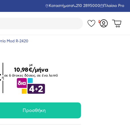
Καταστήματα
210 2895000
Πλαίσιο Pro
Τα
Δες
Σύνδεση
το
αγαπημέν
ή
καλάθι
εγγραφή
στία Mod R-2420
σου
μου
με
10,98€/μήνα
€
σε 6 άτοκες δόσεις, σε ένα λεπτό
ή
Προσθήκη