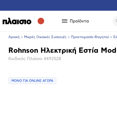
Προϊόντα
Αρχική
Μικρές Οικιακές Συσκευές
Προετοιμασία Φαγητού
Ει
Rohnson Ηλεκτρική Εστία Mod
Βασικά
Κωδικός Πλαίσιο
4492528
χαρακτηριστικά
ΜΟΝΟ ΓΙΑ ONLINE ΑΓΟΡΑ
Μεγέθ
φωτογ