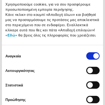
Χρησιμοποιούμε cookies, για να σου προσφέρουμε
Συνδύασέ
το με
προσωποποιημένη εμπειρία περιήγησης.
Κάνε «κλικ» στο κουμπί
«Αποδοχή όλων»
και βοήθησέ
μας να προσαρμόσουμε τις προτάσεις μας αποκλειστικά
KitchenAid Φρυγανιέρα
5KMT2204EAC Artisan
στο περιεχόμενο που σε ενδιαφέρει. Εναλλακτικά
329,00 €
κλίκαρε αυτά που θες και πάτα
«Αποδοχή επιλογών»
!
«Εδώ»
θα βρεις όλες τις πληροφορίες που χρειάζεσαι.
Προσθήκη
Επιλογή
KitchenAid Πολυμίξερ
Αναγκαία
συγκατάθεσης
5KFP0921EAC
239,00 €
Λειτουργικότητας
Προσθήκη
Στατιστικά
KitchenAid Πολυκόπτης
5KFC3516EAC
99,00 €
Προώθησης