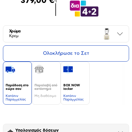
379,00 €
ή
Χρώμα
Περι
Κρεμ
Ολοκλήρωσε το Σετ
Παράδοση στο
Παραλαβή από
BOX NOW
χώρο σου
κατάστημα
locker
Kατόπιν
Μη διαθέσιμο
Kατόπιν
Παραγγελίας
Παραγγελίας
Δεν
υπάρχουν
επιπλέον
πληροφορίες.
Υπολογισμός δόσεων