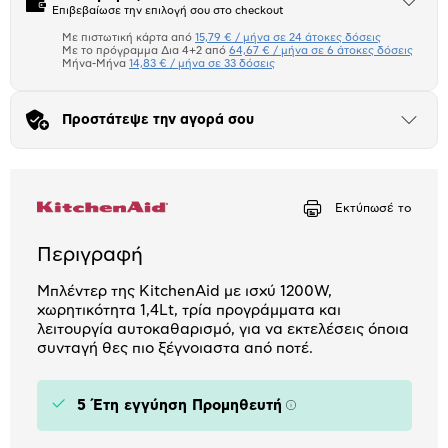
Άνοιξε
Επιβεβαίωσε την επιλογή σου στο checkout
το
μπλοκ
Με πιστωτική κάρτα από
15,79 € / μήνα σε 24 άτοκες δόσεις
Πιστωτική κάρτα
Με το πρόγραμμα Δια 4+2 από
64,67 € / μήνα σε 6 άτοκες δόσεις
Μήνα-Μήνα
14,83 € / μήνα σε 33 δόσεις
Πλαίσιο δια 4+2
Προστάτεψε την αγορά σου
Μήνα Μήνα
Άνοιξε
το
μπλοκ
Αριθμός δόσεων
Ποσό/Μήνα
15,79 €
Εκτύπωσέ το
Περιγραφή
Μπλέντερ της KitchenAid με ισχύ 1200W,
χωρητικότητα 1,4Lt, τρία προγράμματα και
λειτουργία αυτοκαθαρισμό, για να εκτελέσεις όποια
συνταγή θες πιο ξέγνοιαστα από ποτέ.
5 Έτη εγγύηση Προμηθευτή
Πληροφορίες