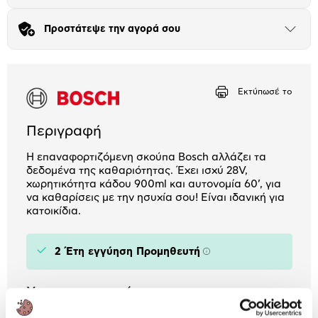
Πλαίσιο δια 4+2
Προστάτεψε την αγορά σου
Μήνα Μήνα
Άνοιξε
το
μπλοκ
Αριθμός δόσεων
Ποσό/Μήνα
16,58 €
Εκτύπωσέ το
Περιγραφή
Η επαναφορτιζόμενη σκούπα Bosch αλλάζει τα
δεδομένα της καθαριότητας. Έχει ισχύ 28V,
χωρητικότητα κάδου 900ml και αυτονομία 60’, για
να καθαρίσεις με την ησυχία σου! Είναι ιδανική για
κατοικίδια.
2 Έτη εγγύηση Προμηθευτή
Πληροφορίες
Χαρακτηριστικά