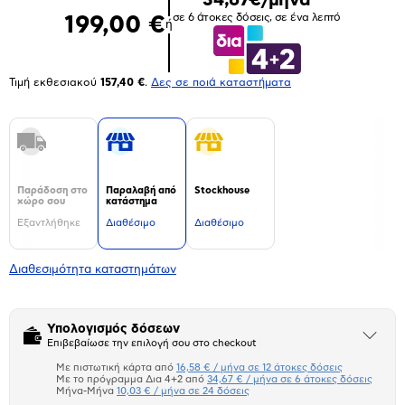
σε 6 άτοκες δόσεις, σε ένα λεπτό
199,00 €
ή
Τιμή εκθεσιακού
157,40 €
.
Δες σε ποιά καταστήματα
Παράδοση στο
Παραλαβή από
Stockhouse
χώρο σου
κατάστημα
Εξαντλήθηκε
Διαθέσιμο
Διαθέσιμο
Διαθεσιμότητα καταστημάτων
Υπολογισμός δόσεων
Άνοιξε
Επιβεβαίωσε την επιλογή σου στο checkout
το
μπλοκ
Με πιστωτική κάρτα από
16,58 € / μήνα σε 12 άτοκες δόσεις
Πιστωτική κάρτα
Με το πρόγραμμα Δια 4+2 από
34,67 € / μήνα σε 6 άτοκες δόσεις
Μήνα-Μήνα
10,03 € / μήνα σε 24 δόσεις