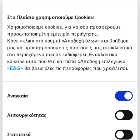
Τύπος λειτουργίας:
Επαναφ/μενη
Χωρίς καλώδιο
Διαθέτει
Στο Πλαίσιο χρησιμοποιούμε Cookies!
(ασύρματο):
Χρησιμοποιούμε cookies, για να σου προσφέρουμε
Ισχύς (Volt):
28 V
προσωποποιημένη εμπειρία περιήγησης.
Κάνε «κλικ» στο κουμπί
«Αποδοχή όλων»
και βοήθησέ
Αυτονομία λειτουργίας
60 min
μας να προσαρμόσουμε τις προτάσεις μας αποκλειστικά
(min):
στο περιεχόμενο που σε ενδιαφέρει. Εναλλακτικά
κλίκαρε αυτά που θες και πάτα
«Αποδοχή επιλογών»
!
«Εδώ»
θα βρεις όλες τις πληροφορίες που χρειάζεσαι.
Αναλυτική
Αναλυτική παρουσίαση
παρουσίαση
Επιλογή
Αναγκαία
συγκατάθεσης
Προδιαγραφές
Χαρακτηριστικά
προϊόντος
Λειτουργικότητας
Αξιολογήσεις
Αξιολογήσεις
Στατιστικά