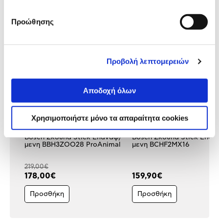
Δες τι κλίκαραν όσοι είδαν το ίδιο
Προώθησης
προϊόν με εσένα!
Προβολή λεπτομερειών
Αποδοχή όλων
Χρησιμοποιήστε μόνο τα απαραίτητα cookies
Bosch Σκούπα Stick Επαναφ/
Bosch Σκούπα Stick Επαν
μενη BBH3ZOO28 ProAnimal
μενη BCHF2MX16
219,00€
178,00€
159,90€
Προσθήκη
Προσθήκη