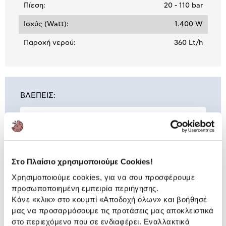
Πίεση:
20 - 110 bar
Ισχύς (Watt):
1.400 W
Παροχή νερού:
360 Lt/h
ΒΛΕΠΕΙΣ:
Karcher Πλυστικό Μηχάνημα K2
Horizontal
79,90 €
Στο Πλαίσιο χρησιμοποιούμε Cookies!
Χρησιμοποιούμε cookies, για να σου προσφέρουμε
προσωποποιημένη εμπειρία περιήγησης.
Συνδύασέ
το με
Κάνε «κλικ» στο κουμπί
«Αποδοχή όλων»
και βοήθησέ
μας να προσαρμόσουμε τις προτάσεις μας αποκλειστικά
στο περιεχόμενο που σε ενδιαφέρει. Εναλλακτικά
Karcher Καθαριστικό Υγρό RM