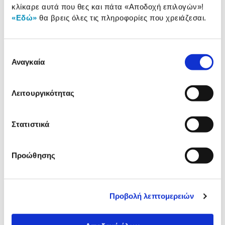
κλίκαρε αυτά που θες και πάτα
«Αποδοχή επιλογών»
!
626
«Εδώ»
θα βρεις όλες τις πληροφορίες που χρειάζεσαι.
11,49 €
Προσθήκη
Επιλογή
Αναγκαία
συγκατάθεσης
Karcher Καθαριστικό Αυτοκινήτου
FJ 10
Λειτουργικότητας
29,90 €
Προσθήκη
Στατιστικά
Προώθησης
Αναλυτική
Αναλυτική παρουσίαση
παρουσίαση
Προβολή λεπτομερειών
Προδιαγραφές
Χαρακτηριστικά
προϊόντος