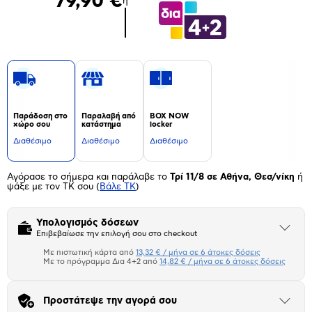
79,90 €
ή
Παράδοση στο
Παραλαβή από
BOX NOW
χώρο σου
κατάστημα
locker
Διαθέσιμο
Διαθέσιμο
Διαθέσιμο
Αγόρασε το σήμερα και παράλαβε το
Τρί 11/8 σε Αθήνα, Θεσ/νίκη
ή
ψάξε με τον ΤΚ σου
(
Βάλε ΤΚ
)
Υπολογισμός δόσεων
Άνοιξε
Επιβεβαίωσε την επιλογή σου στο checkout
το
μπλοκ
Με πιστωτική κάρτα από
13,32 € / μήνα σε 6 άτοκες δόσεις
Πιστωτική κάρτα
Με το πρόγραμμα Δια 4+2 από
14,82 € / μήνα σε 6 άτοκες δόσεις
Πλαίσιο δια 4+2
Προστάτεψε την αγορά σου
Άνοιξε