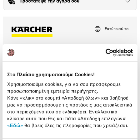
Προστάτεψε την αγορά σου
Άνοιξε
το
Αριθμός δόσεων
Ποσό/Μήνα
μπλοκ
24,98 €
Εκτύπωσέ το
Περιγραφή
Πλυστικό Μηχάνημα K 3 Power Control της Karcher
με πίεση έως 120bar, ενσωματωμένο φίλτρο νερού
και αντάπτορα για μάνικα κήπου για να φέρνει εις
Στο Πλαίσιο χρησιμοποιούμε Cookies!
πέρας κάθε δύσκολη αποστολή καθαρισμού!
Χρησιμοποιούμε cookies, για να σου προσφέρουμε
προσωποποιημένη εμπειρία περιήγησης.
Έως 2 έτη εγγύησης ΠΛΑΙΣΙΟ
Κάνε «κλικ» στο κουμπί
«Αποδοχή όλων»
και βοήθησέ
COMPUTERS A.E.B.E.
Πληροφορίες
μας να προσαρμόσουμε τις προτάσεις μας αποκλειστικά
στο περιεχόμενο που σε ενδιαφέρει. Εναλλακτικά
Χαρακτηριστικά
κλίκαρε αυτά που θες και πάτα
«Αποδοχή επιλογών»
!
«Εδώ»
θα βρεις όλες τις πληροφορίες που χρειάζεσαι.
Τύπος:
Πλυστικό μηχάνημα