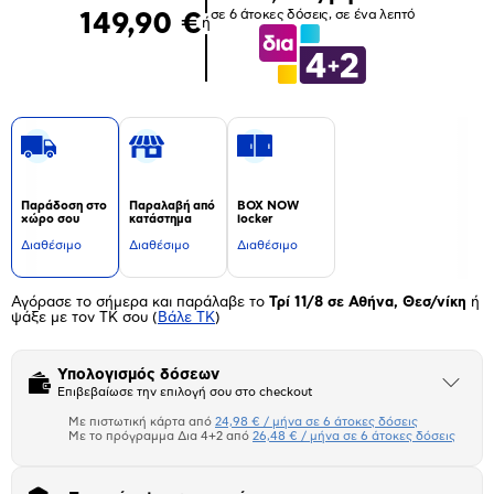
σε 6 άτοκες δόσεις, σε ένα λεπτό
149,90 €
ή
Παράδοση στο
Παραλαβή από
BOX NOW
χώρο σου
κατάστημα
locker
Διαθέσιμο
Διαθέσιμο
Διαθέσιμο
Αγόρασε το σήμερα και παράλαβε το
Τρί 11/8 σε Αθήνα, Θεσ/νίκη
ή
ψάξε με τον ΤΚ σου
(
Βάλε ΤΚ
)
Υπολογισμός δόσεων
Άνοιξε
Επιβεβαίωσε την επιλογή σου στο checkout
το
μπλοκ
Με πιστωτική κάρτα από
24,98 € / μήνα σε 6 άτοκες δόσεις
Πιστωτική κάρτα
Με το πρόγραμμα Δια 4+2 από
26,48 € / μήνα σε 6 άτοκες δόσεις
Πλαίσιο δια 4+2