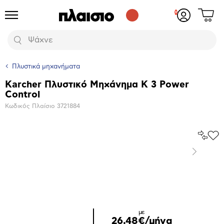
Δες
Προϊόντα
Σύνδεση
το
ή
καλάθι
εγγραφή
Αναζήτηση
σου
Πλυστικά μηχανήματα
Karcher Πλυστικό Μηχάνημα K 3 Power
Βασικά
Control
χαρακτηριστικά
Κωδικός Πλαίσιο
3721884
Σύγκρ
Προ
το
στα
Επόμενο
Αγα
Μεγέθυνση
φωτογραφίας
Επόμενο
με
26,48€/μήνα