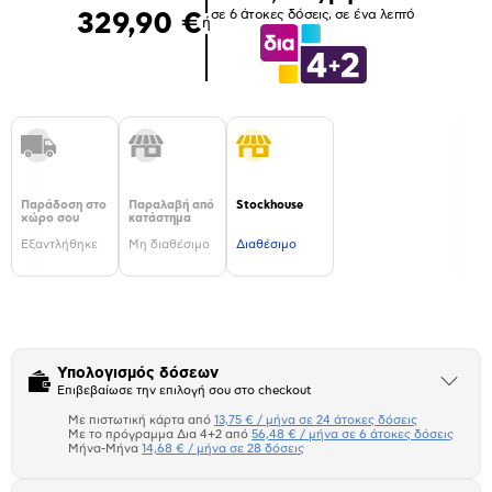
σε 6 άτοκες δόσεις, σε ένα λεπτό
329,90 €
ή
Παράδοση στο
Παραλαβή από
Stockhouse
χώρο σου
κατάστημα
Εξαντλήθηκε
Μη διαθέσιμο
Διαθέσιμο
Υπολογισμός δόσεων
Άνοιξε
Επιβεβαίωσε την επιλογή σου στο checkout
το
μπλοκ
Με πιστωτική κάρτα από
13,75 € / μήνα σε 24 άτοκες δόσεις
Πιστωτική κάρτα
Με το πρόγραμμα Δια 4+2 από
56,48 € / μήνα σε 6 άτοκες δόσεις
Μήνα-Μήνα
14,68 € / μήνα σε 28 δόσεις
Πλαίσιο δια 4+2