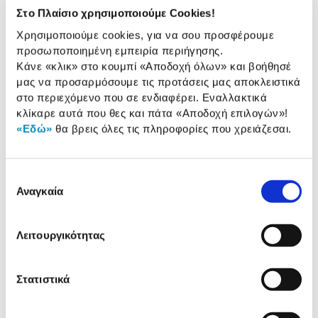
Ισχύς (Watt):
900 W
Στο Πλαίσιο χρησιμοποιούμε Cookies!
Χρησιμοποιούμε cookies, για να σου προσφέρουμε
Χωρητικότητα σακούλας:
4,50 Lt
προσωποποιημένη εμπειρία περιήγησης.
Επίπεδο θορύβου:
65 dB
Κάνε «κλικ» στο κουμπί
«Αποδοχή όλων»
και βοήθησέ
μας να προσαρμόσουμε τις προτάσεις μας αποκλειστικά
στο περιεχόμενο που σε ενδιαφέρει. Εναλλακτικά
κλίκαρε αυτά που θες και πάτα
«Αποδοχή επιλογών»
!
Αναλυτική
«Εδώ»
θα βρεις όλες τις πληροφορίες που χρειάζεσαι.
Αναλυτική παρουσίαση
παρουσίαση
Προδιαγραφές
Επιλογή
Χαρακτηριστικά
προϊόντος
Αναγκαία
συγκατάθεσης
Αξιολογήσεις
Αξιολογήσεις
Λειτουργικότητας
Στατιστικά
Δες τι κλίκαραν όσοι είδαν το ίδιο
προϊόν με εσένα!