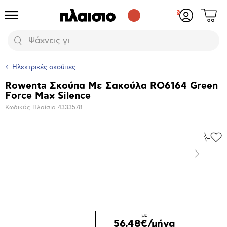
Δες
Προϊόντα
Σύνδεση
το
ή
καλάθι
εγγραφή
Αναζήτηση
σου
Ηλεκτρικές σκούπες
Rowenta Σκούπα Με Σακούλα RO6164 Green
Βασικά
Force Max Silence
χαρακτηριστικά
Κωδικός Πλαίσιο
4333578
Σύγκρ
Προ
το
στα
Επόμενο
Αγα
Μεγέθυνση
φωτογραφίας
Επόμενο
με
56,48€/μήνα