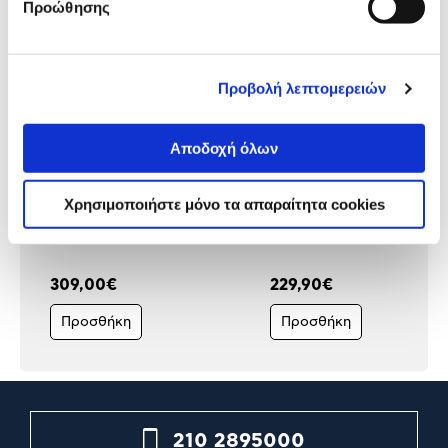
Προώθησης
Προβολή λεπτομερειών
Αποδοχή όλων
Χρησιμοποιήστε μόνο τα απαραίτητα cookies
Miele Σκούπα Με Σακούλα
Philips Σκούπα Με Σακού
Guard M1 Performance
XD8142/12
309,00€
229,90€
Προσθήκη
Προσθήκη
210 2895000