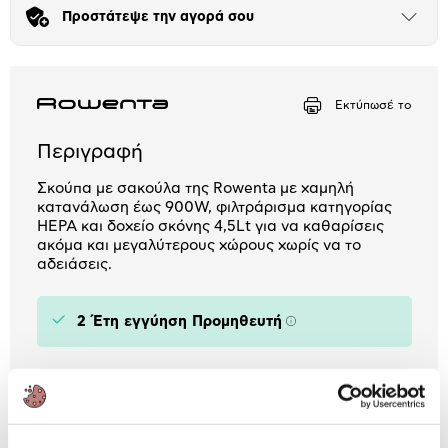
Προστάτεψε την αγορά σου
Μήνα Μήνα
Άνοιξε
το
μπλοκ
Αριθμός δόσεων
Ποσό/Μήνα
13,75 €
Εκτύπωσέ το
Περιγραφή
Σκούπα με σακούλα της Rowenta με χαμηλή
κατανάλωση έως 900W, φιλτράρισμα κατηγορίας
HEPA και δοχείο σκόνης 4,5Lt για να καθαρίσεις
ακόμα και μεγαλύτερους χώρους χωρίς να το
αδειάσεις.
2 Έτη εγγύηση Προμηθευτή
Πληροφορίες
Χαρακτηριστικά
Τύπος:
Με Σακούλα