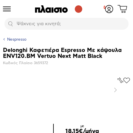
Δες
Προϊόντα
Σύνδεση
το
ή
καλάθι
εγγραφή
Αναζήτηση
σου
Nespresso
Delonghi Καφετιέρα Espresso Με κάψουλα
Βασικά
ENV120.BM Vertuo Next Matt Black
χαρακτηριστικά
Κωδικός Πλαίσιο
3659372
Σύγκρ
Προ
το
στα
Επόμενο
Αγα
Μεγέθυνση
φωτογραφίας
Επόμενο
με
18,15€/μήνα