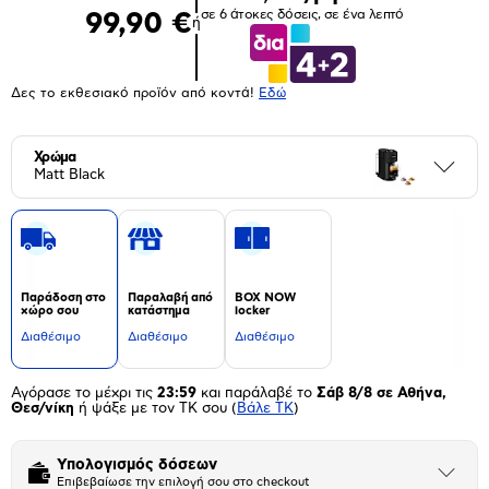
σε 6 άτοκες δόσεις, σε ένα λεπτό
99,90 €
ή
Δες το εκθεσιακό προϊόν από κοντά!
Eδώ
Χρώμα
Περι
Matt Black
Παράδοση στο
Παραλαβή από
BOX NOW
χώρο σου
κατάστημα
locker
Διαθέσιμο
Διαθέσιμο
Διαθέσιμο
Αγόρασε το μέχρι τις
23:59
και παράλαβέ το
Σάβ 8/8 σε Αθήνα,
Θεσ/νίκη
ή ψάξε με τον ΤΚ σου
(
Βάλε ΤΚ
)
Υπολογισμός δόσεων
Άνοιξε
Επιβεβαίωσε την επιλογή σου στο checkout