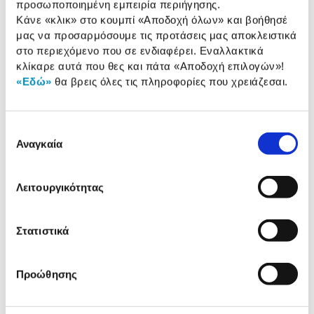
προσωποποιημένη εμπειρία περιήγησης.
Lamart Σετ Ποτήρια espresso
Κάνε «κλικ» στο κουμπί
«Αποδοχή όλων»
και βοήθησέ
LT9009
μας να προσαρμόσουμε τις προτάσεις μας αποκλειστικά
10,00 €
στο περιεχόμενο που σε ενδιαφέρει. Εναλλακτικά
κλίκαρε αυτά που θες και πάτα
«Αποδοχή επιλογών»
!
Προσθήκη
«Εδώ»
θα βρεις όλες τις πληροφορίες που χρειάζεσαι.
Lamart Σετ Ποτήρια Latte LT9011
Επιλογή
17,00 €
Αναγκαία
συγκατάθεσης
Προσθήκη
Λειτουργικότητας
Lamart Σετ Ποτήρια Cappuccino
LT9012
Στατιστικά
19,00 €
Προσθήκη
Προώθησης