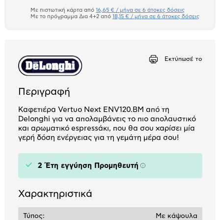
το
μπλοκ
Με πιστωτική κάρτα από
16,65 € / μήνα σε 6 άτοκες δόσεις
Πιστωτική κάρτα
Με το πρόγραμμα Δια 4+2 από
18,15 € / μήνα σε 6 άτοκες δόσεις
Πλαίσιο δια 4+2
Αριθμός δόσεων
Ποσό/Μήνα
Εκτύπωσέ το
16,65 €
Περιγραφή
Καφετιέρα Vertuo Next ENV120.BM από τη
Delonghi για να απολαμβάνεις το πιο απολαυστικό
και αρωματικό espressάκι, που θα σου χαρίσει μία
γερή δόση ενέργειας για τη γεμάτη μέρα σου!
2 Έτη εγγύηση Προμηθευτή
Πληροφορίες
Χαρακτηριστικά
Τύπος:
Με κάψουλα