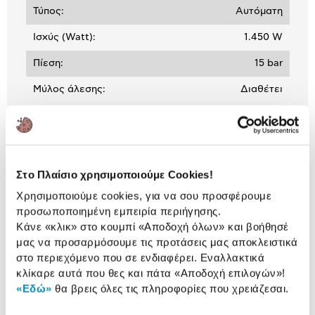
Τύπος:
Αυτόματη
Ισχύς (Watt):
1.450 W
Πίεση:
15 bar
Mύλος άλεσης:
Διαθέτει
ΒΛΕΠΕΙΣ:
Στο Πλαίσιο χρησιμοποιούμε Cookies!
Χρησιμοποιούμε cookies, για να σου προσφέρουμε
Jura Καφετιέρα Espresso
Αυτόματη E8 Dark Inox
προσωποποιημένη εμπειρία περιήγησης.
Κάνε «κλικ» στο κουμπί
«Αποδοχή όλων»
και βοήθησέ
1.449,00 €
μας να προσαρμόσουμε τις προτάσεις μας αποκλειστικά
στο περιεχόμενο που σε ενδιαφέρει. Εναλλακτικά
κλίκαρε αυτά που θες και πάτα
«Αποδοχή επιλογών»
!
«Εδώ»
θα βρεις όλες τις πληροφορίες που χρειάζεσαι.
Συνδύασέ
το με