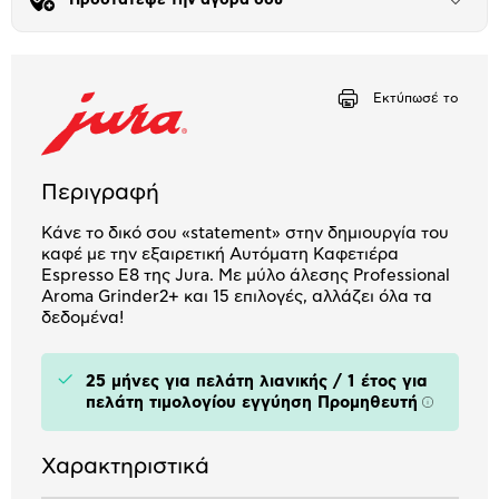
Άνοιξε
το
Αριθμός δόσεων
Ποσό/Μήνα
μπλοκ
30,19 €
Εκτύπωσέ το
Περιγραφή
Κάνε το δικό σου «statement» στην δημιουργία του
καφέ με την εξαιρετική Αυτόματη Καφετιέρα
Espresso Ε8 της Jura. Με μύλο άλεσης Professional
Aroma Grinder2+ και 15 επιλογές, αλλάζει όλα τα
δεδομένα!
25 μήνες για πελάτη λιανικής / 1 έτος για
πελάτη τιμολογίου εγγύηση Προμηθευτή
Πληροφο
Χαρακτηριστικά