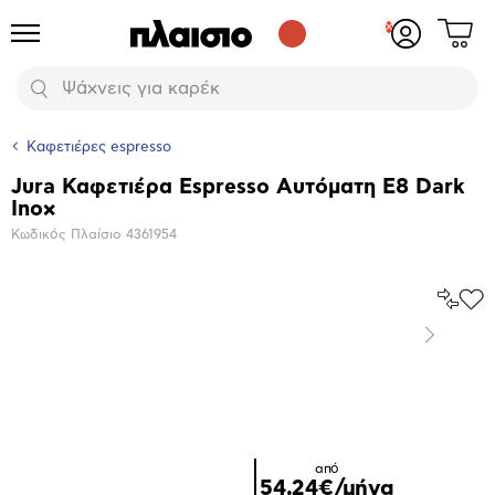
Δες
Προϊόντα
Σύνδεση
το
ή
καλάθι
εγγραφή
Αναζήτηση
σου
Καφετιέρες espresso
Jura Καφετιέρα Espresso Αυτόματη E8 Dark
Βασικά
Inox
χαρακτηριστικά
Κωδικός Πλαίσιο
4361954
Σύγκρ
Προ
το
στα
Επόμενο
Αγα
Μεγέθυνση
φωτογραφίας
από
54,24€/μήνα