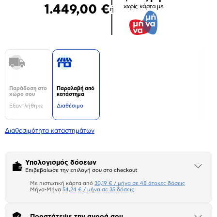
1.449,00 €
χωρίς κάρτα με
ή
Παράδοση στο
Παραλαβή από
χώρο σου
κατάστημα
Εξαντλήθηκε
Διαθέσιμο
Διαθεσιμότητα καταστημάτων
Υπολογισμός δόσεων
Άνοιξε
Επιβεβαίωσε την επιλογή σου στο checkout
το
μπλοκ
Με πιστωτική κάρτα από
30,19 € / μήνα σε 48 άτοκες δόσεις
Πιστωτική κάρτα
Μήνα-Μήνα
54,24 € / μήνα σε 35 δόσεις
Μήνα Μήνα
Προστάτεψε την αγορά σου