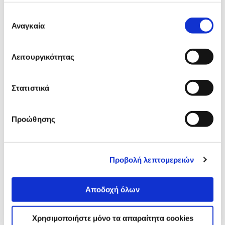
Επιλογή
Jura Λευκό Ψυγείο Γάλακτος 0.6
Αναγκαία
συγκατάθεσης
L (EA)
199,00 €
Λειτουργικότητας
Προσθήκη
Στατιστικά
Jura Σωληνάκι για Γάλα HP3
19,99 €
Προώθησης
Προσθήκη
Προβολή λεπτομερειών
Αναλυτική
Αποδοχή όλων
Αναλυτική παρουσίαση
παρουσίαση
Χρησιμοποιήστε μόνο τα απαραίτητα cookies
Προδιαγραφές