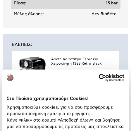
Πίεση:
15 bar
Mύλος άλεσης:
Δεν διαθέτει
ΒΛΕΠΕΙΣ:
Ariete Καφετιέρα Espresso
Χειροκίνητη 1388 Retro Black
69,93 €
Στο Πλαίσιο χρησιμοποιούμε Cookies!
Συνδύασέ
το με
Χρησιμοποιούμε cookies, για να σου προσφέρουμε
προσωποποιημένη εμπειρία περιήγησης.
Κάνε «κλικ» στο κουμπί
«Αποδοχή όλων»
και βοήθησέ
Lamart Σετ Ποτήρια espresso
LT9009
μας να προσαρμόσουμε τις προτάσεις μας αποκλειστικά