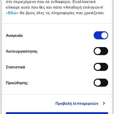
10,00 €
στο περιεχόμενο που σε ενδιαφέρει. Εναλλακτικά
κλίκαρε αυτά που θες και πάτα
«Αποδοχή επιλογών»
!
Προσθήκη
«Εδώ»
θα βρεις όλες τις πληροφορίες που χρειάζεσαι.
Lamart Σετ Ποτήρια Latte LT9011
Επιλογή
Αναγκαία
συγκατάθεσης
17,00 €
Προσθήκη
Λειτουργικότητας
Lamart Σετ Ποτήρια Cappuccino
Στατιστικά
LT9012
19,00 €
Προώθησης
Προσθήκη
Προβολή λεπτομερειών
Προδιαγραφές