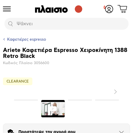
Δες
Προϊόντα
Σύνδεση
το
ή
καλάθι
εγγραφή
Αναζήτηση
σου
Καφετιέρες espresso
Ariete Καφετιέρα Espresso Χειροκίνητη 1388
Βασικά
Retro Black
χαρακτηριστικά
Κωδικός Πλαίσιο
3056600
CLEARANCE
Επόμενο
Μεγέθυνση
φωτογραφίας
Προστάτεψε την αγορά σου