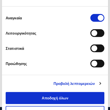
Δες τι κλίκαραν όσοι είδαν το ίδιο
προϊόν με εσένα!
Επιλογή
Αναγκαία
συγκατάθεσης
Λειτουργικότητας
Στατιστικά
Προώθησης
Lamart Σετ Ποτήρια espresso
Lamart Σετ Ποτήρια Latte
LT9009
LT9011
Προβολή λεπτομερειών
10,00€
17,00€
Προσθήκη
Προσθήκη
Αποδοχή όλων