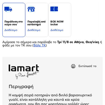
Παράδοση στο
Παραλαβή από
BOX NOW
χώρο σου
κατάστημα
locker
Διαθέσιμο
Διαθέσιμο
Διαθέσιμο
Αγόρασε το σήμερα και παράλαβε το
Τρί 11/8 σε Αθήνα, Θεσ/νίκη
ή
ψάξε με τον ΤΚ σου
(
Βάλε ΤΚ
)
Εκτύπωσέ το
Περιγραφή
Η κομψή σειρά ποτηριών από διπλό βοριοπυριτικό
γυαλί, είναι κατάλληλη για καυτά και κρύα
ροφήματα, που θα σας κρατήσουν πολλές ώρες