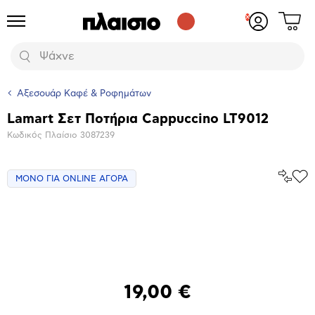
Δες
Προϊόντα
Σύνδεση
το
ή
καλάθι
εγγραφή
Αναζήτηση
σου
Αξεσουάρ Καφέ & Ροφημάτων
Lamart Σετ Ποτήρια Cappuccino LT9012
Βασικά
Κωδικός Πλαίσιο
3087239
χαρακτηριστικά
Σύγκρ
ΜΟΝΟ ΓΙΑ ONLINE ΑΓΟΡΑ
Προ
το
στα
Αγα
Μεγέθυνση
φωτογραφίας
19,00 €