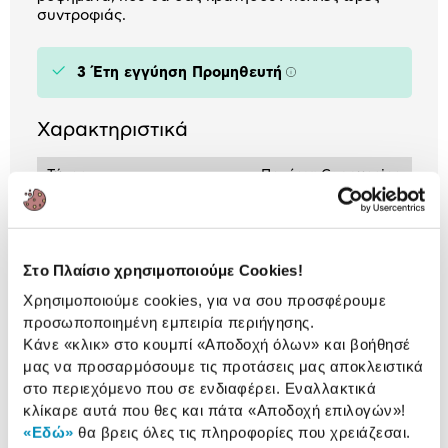
συντροφιάς.
3 Έτη εγγύηση Προμηθευτή
Πληροφορίες
Χαρακτηριστικά
Τύπος:
Ποτήρια Cappuccino
Επιπλέον:
Bοριοπυριτικό γυαλί
Στο Πλαίσιο χρησιμοποιούμε Cookies!
Προδιαγραφές
Χρησιμοποιούμε cookies, για να σου προσφέρουμε
Χαρακτηριστικά
προσωποποιημένη εμπειρία περιήγησης.
προϊόντος
Κάνε «κλικ» στο κουμπί
«Αποδοχή όλων»
και βοήθησέ
Αξιολογήσεις
μας να προσαρμόσουμε τις προτάσεις μας αποκλειστικά
Αξιολογήσεις
στο περιεχόμενο που σε ενδιαφέρει. Εναλλακτικά
κλίκαρε αυτά που θες και πάτα
«Αποδοχή επιλογών»
!
«Εδώ»
θα βρεις όλες τις πληροφορίες που χρειάζεσαι.