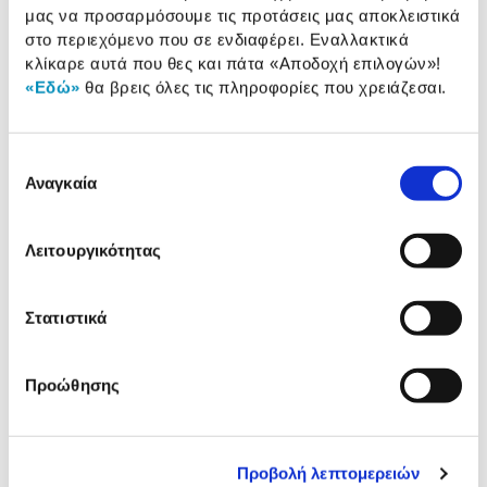
Humidity Fresh, ώστε τα φρούτα και τα λαχανικά
μας να προσαρμόσουμε τις προτάσεις μας αποκλειστικά
σου να διατηρούνται φρέσκα!
στο περιεχόμενο που σε ενδιαφέρει. Εναλλακτικά
κλίκαρε αυτά που θες και πάτα
«Αποδοχή επιλογών»
!
«Εδώ»
θα βρεις όλες τις πληροφορίες που χρειάζεσαι.
2 έτη στη συσκευή & 10 έτη στο μοτέρ
εγγύηση Προμηθευτή
Πληροφορίες
Επιλογή
Χαρακτηριστικά
Αναγκαία
συγκατάθεσης
Καθαρή χωρητικότητα
344 Lt
Λειτουργικότητας
Διαστάσεις (ΥxΠxΒ):
185,30 cm x 59,50 cm x
65,80 cm
Στατιστικά
Ενεργειακή κλάση:
E
Τύπος ψύξης:
Full No Frost
Προώθησης
Αναλυτική
Προβολή λεπτομερειών
Αναλυτική παρουσίαση