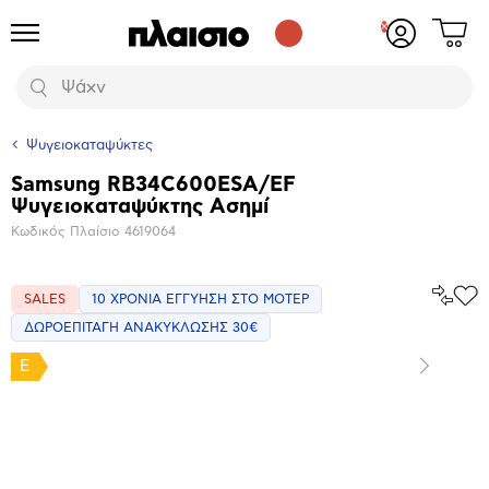
Δες
Προϊόντα
Σύνδεση
το
ή
καλάθι
εγγραφή
Αναζήτηση
σου
Ψυγειοκαταψύκτες
Samsung RB34C600ESA/EF
Βασικά
Ψυγειοκαταψύκτης Ασημί
χαρακτηριστικά
Κωδικός Πλαίσιο
4619064
Σύγκρ
SALES
10 ΧΡΟΝΙΑ ΕΓΓΥΗΣΗ ΣΤΟ ΜΟΤΕΡ
Προ
το
στα
ΔΩΡΟΕΠΙΤΑΓΗ ΑΝΑΚΥΚΛΩΣΗΣ 30€
Αγα
E
Επόμενο
Μεγέθυνση
φωτογραφίας
Επόμενο