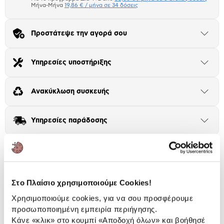
Μήνα-Μήνα
19,86 € / μήνα σε 34 δόσεις
Πλαίσιο δια 4+2
Προστάτεψε την αγορά σου
Μήνα Μήνα
Άνοιξε
το
μπλοκ
Αριθμός δόσεων
Ποσό/Μήνα
Υπηρεσίες υποστήριξης
Άνοιξε
14,42 €
το
μπλοκ
Ανακύκλωση συσκευής
Άνοιξε
το
μπλοκ
Υπηρεσίες παράδοσης
Άνοιξε
το
μπλοκ
Εκτύπωσέ το
Στο Πλαίσιο χρησιμοποιούμε Cookies!
Περιγραφή
Χρησιμοποιούμε cookies, για να σου προσφέρουμε
προσωποποιημένη εμπειρία περιήγησης.
Ψυγειοκαταψύκτης της Samsung με Digital Inverter
Κάνε «κλικ» στο κουμπί
«Αποδοχή όλων»
και βοήθησέ
Compressor για υψηλές αποδόσεις! Έχει συρτάρι