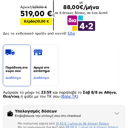
με
88,00€/μήνα
Αρχική
529,00 €
519,00 €
σε 6 άτοκες δόσεις, σε ένα λεπτό
ή
Κέρδος
10,00 €
Δες το εκθεσιακό προϊόν από κοντά!
Eδώ
Παράδοση στο
Αγορά στο
χώρο σου
κατάστημα
Διαθέσιμο
Διαθέσιμο
Αγόρασε το μέχρι τις
23:59
και παράλαβέ το
Σάβ 8/8 σε Αθήνα,
Θεσ/νίκη
ή ψάξε με τον ΤΚ σου
(
Βάλε ΤΚ
)
Υπολογισμός δόσεων
Άνοιξε
Επιβεβαίωσε την επιλογή σου στο checkout
το
μπλοκ
Με πιστωτική κάρτα από
14,42 € / μήνα σε 36 άτοκες δόσεις
Πιστωτική κάρτα
Με το πρόγραμμα Δια 4+2 από
88,00 € / μήνα σε 6 άτοκες δόσεις