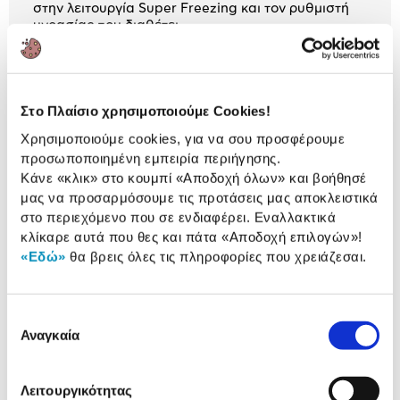
στην λειτουργία Super Freezing και τον ρυθμιστή
υγρασίας που διαθέτει.
2 Έτη εγγύηση Προμηθευτή
Πληροφορίες
Στο Πλαίσιο χρησιμοποιούμε Cookies!
Χαρακτηριστικά
Χρησιμοποιούμε cookies, για να σου προσφέρουμε
προσωποποιημένη εμπειρία περιήγησης.
Καθαρή χωρητικότητα
302 Lt
Κάνε «κλικ» στο κουμπί
«Αποδοχή όλων»
και βοήθησέ
μας να προσαρμόσουμε τις προτάσεις μας αποκλειστικά
Διαστάσεις (ΥxΠxΒ):
186 cm x 60 cm x 66 cm
στο περιεχόμενο που σε ενδιαφέρει. Εναλλακτικά
Ενεργειακή κλάση:
E
κλίκαρε αυτά που θες και πάτα
«Αποδοχή επιλογών»
!
«Εδώ»
θα βρεις όλες τις πληροφορίες που χρειάζεσαι.
Τύπος ψύξης:
No Frost
Επιλογή
Αναγκαία
συγκατάθεσης
Αναλυτική
Αναλυτική παρουσίαση
παρουσίαση
Λειτουργικότητας