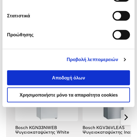
Προδιαγραφές
Χαρακτηριστικά
προϊόντος
Στατιστικά
Αξιολογήσεις
Αξιολογήσεις
Προώθησης
Δες τι κλίκαραν όσοι είδαν το ίδιο
προϊόν με εσένα!
Προβολή λεπτομερειών
Αποδοχή όλων
Χρησιμοποιήστε μόνο τα απαραίτητα cookies
Bosch KGN33NWEB
Bosch KGV36VLEAS
Ψυγειοκαταψύκτης White
Ψυγειοκαταψύκτης Inox