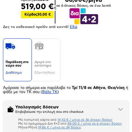
519,00 €
σε 6 άτοκες δόσεις, σε ένα λεπτό
ή
Κέρδος
30,00 €
Δες το εκθεσιακό προϊόν από κοντά!
Eδώ
Παράδοση στο
Αγορά στο
χώρο σου
κατάστημα
Διαθέσιμο
Εξαντλήθηκε
Αγόρασε το σήμερα και παράλαβε το
Τρί 11/8 σε Αθήνα, Θεσ/νίκη
ή
ψάξε με τον ΤΚ σου
(
Βάλε ΤΚ
)
Υπολογισμός δόσεων
Άνοιξε
Επιβεβαίωσε την επιλογή σου στο checkout
το
μπλοκ
Με πιστωτική κάρτα από
14,42 € / μήνα σε 36 άτοκες δόσεις
Πιστωτική κάρτα
Με το πρόγραμμα Δια 4+2 από
88,00 € / μήνα σε 6 άτοκες δόσεις
Μήνα-Μήνα
19,86 € / μήνα σε 34 δόσεις