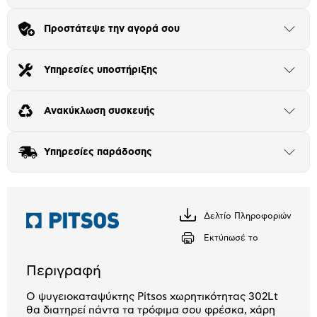
Πλαίσιο δια 4+2
Προστάτεψε την αγορά σου
Μήνα Μήνα
Άνοιξε
το
μπλοκ
Αριθμός δόσεων
Ποσό/Μήνα
Υπηρεσίες υποστήριξης
Άνοιξε
14,42 €
το
μπλοκ
Ανακύκλωση συσκευής
Άνοιξε
το
μπλοκ
Υπηρεσίες παράδοσης
Άνοιξε
το
μπλοκ
Δελτίο Πληροφοριών
Κατέβασέ
το
Εκτύπωσέ το
Περιγραφή
Ο ψυγειοκαταψύκτης Pitsos χωρητικότητας 302Lt
θα διατηρεί πάντα τα τρόφιμα σου φρέσκα, χάρη