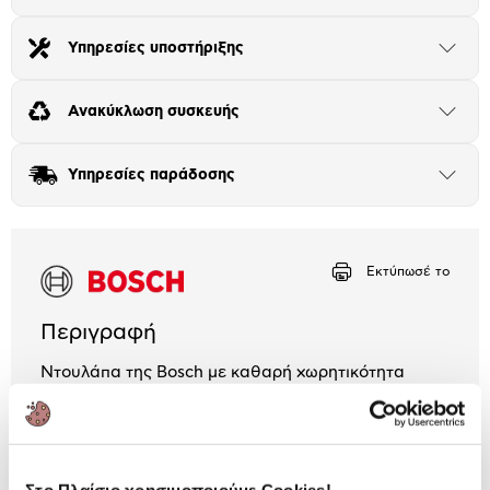
το
Αριθμός δόσεων
Ποσό/Μήνα
μπλοκ
26,02 €
Υπηρεσίες υποστήριξης
Άνοιξε
το
μπλοκ
Ανακύκλωση συσκευής
Άνοιξε
το
μπλοκ
Υπηρεσίες παράδοσης
Άνοιξε
το
μπλοκ
Εκτύπωσέ το
Περιγραφή
Ντουλάπα της Bosch με καθαρή χωρητικότητα
605Lt για να χωρέσει όλα τα αγαπημένα σου
τρόφιμα. Με τις έξυπνες λειτουργίες του, όλα σου
τα τρόφιμα παραμένουν φρέσκα για περισσότερο
καιρό.