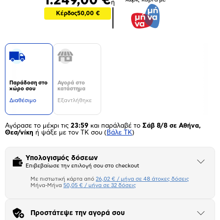
1.249,00 €
ή
Κέρδος
50,00 €
Παράδοση στο
Αγορά στο
χώρο σου
κατάστημα
Διαθέσιμο
Εξαντλήθηκε
Αγόρασε το μέχρι τις
23:59
και παράλαβέ το
Σάβ 8/8 σε Αθήνα,
Θεσ/νίκη
ή ψάξε με τον ΤΚ σου
(
Βάλε ΤΚ
)
Υπολογισμός δόσεων
Άνοιξε
Επιβεβαίωσε την επιλογή σου στο checkout
το
μπλοκ
Με πιστωτική κάρτα από
26,02 € / μήνα σε 48 άτοκες δόσεις
Πιστωτική κάρτα
Μήνα-Μήνα
50,05 € / μήνα σε 32 δόσεις
Μήνα Μήνα
Προστάτεψε την αγορά σου
Άνοιξε