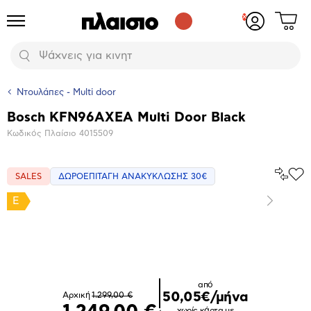
Δες
Προϊόντα
Σύνδεση
το
ή
καλάθι
εγγραφή
Αναζήτηση
σου
Ντουλάπες - Multi door
Bosch KFN96AXEA Multi Door Black
Βασικά
Κωδικός Πλαίσιο
4015509
χαρακτηριστικά
Σύγκρ
SALES
ΔΩΡΟΕΠΙΤΑΓΗ ΑΝΑΚΥΚΛΩΣΗΣ 30€
Προ
το
στα
Αγα
E
Επόμενο
Μεγέθυνση
φωτογραφίας
από
50,05€/μήνα
Αρχική
1.299,00 €
χωρίς κάρτα με