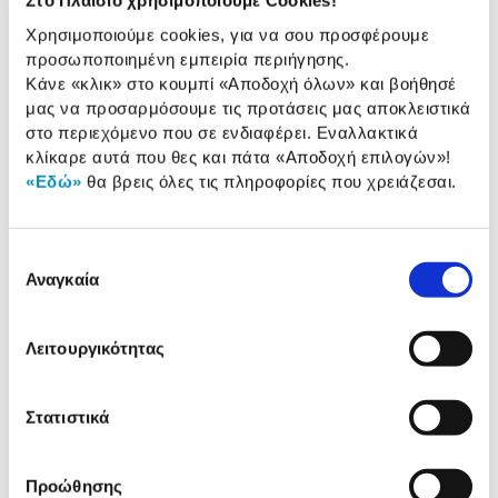
Στο Πλαίσιο χρησιμοποιούμε Cookies!
2 Έτη εγγύηση Προμηθευτή
Χρησιμοποιούμε cookies, για να σου προσφέρουμε
Πληροφορίες
προσωποποιημένη εμπειρία περιήγησης.
Κάνε «κλικ» στο κουμπί
«Αποδοχή όλων»
και βοήθησέ
Χαρακτηριστικά
μας να προσαρμόσουμε τις προτάσεις μας αποκλειστικά
στο περιεχόμενο που σε ενδιαφέρει. Εναλλακτικά
Καθαρή χωρητικότητα
605 Lt
κλίκαρε αυτά που θες και πάτα
«Αποδοχή επιλογών»
!
«Εδώ»
θα βρεις όλες τις πληροφορίες που χρειάζεσαι.
Διαστάσεις (ΥxΠxΒ):
183 cm x 91 cm x 73,10 cm
Ενεργειακή κλάση:
E
Επιλογή
Τύπος ψύξης:
Full No Frost
Αναγκαία
συγκατάθεσης
Λειτουργικότητας
Αναλυτική
Αναλυτική παρουσίαση
παρουσίαση
Στατιστικά
Προδιαγραφές
Χαρακτηριστικά
προϊόντος
Προώθησης