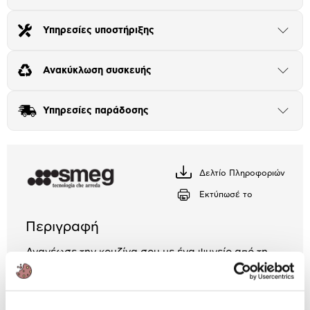
το
Αριθμός δόσεων
Ποσό/Μήνα
μπλοκ
25,63 €
Υπηρεσίες υποστήριξης
Άνοιξε
το
μπλοκ
Ανακύκλωση συσκευής
Άνοιξε
το
μπλοκ
Υπηρεσίες παράδοσης
Άνοιξε
το
μπλοκ
Δελτίο Πληροφοριών
Κατέβασέ
το
Εκτύπωσέ το
Περιγραφή
Ανανέωσε την κουζίνα σου με ένα ψυγείο από τη
Smeg, χωρητικότητας 34Lt, με αυτόματη απόψυξη
και LED φωτισμό, για να βρίσκεις εύκολα όσα
ψάχνεις!