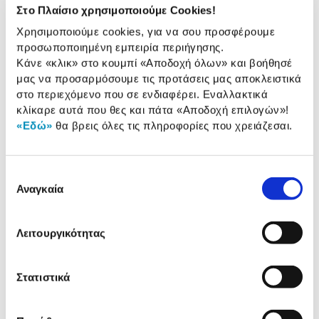
Στο Πλαίσιο χρησιμοποιούμε Cookies!
4 Έτη εγγύηση Προμηθευτή
Πληροφορίες
Χρησιμοποιούμε cookies, για να σου προσφέρουμε
προσωποποιημένη εμπειρία περιήγησης.
Χαρακτηριστικά
Κάνε «κλικ» στο κουμπί
«Αποδοχή όλων»
και βοήθησέ
μας να προσαρμόσουμε τις προτάσεις μας αποκλειστικά
στο περιεχόμενο που σε ενδιαφέρει. Εναλλακτικά
Καθαρή χωρητικότητα
34 Lt
κλίκαρε αυτά που θες και πάτα
«Αποδοχή επιλογών»
!
Διαστάσεις (ΥxΠxΒ):
72,50 cm x 40,40 cm x 50
«Εδώ»
θα βρεις όλες τις πληροφορίες που χρειάζεσαι.
cm
Ενεργειακή κλάση:
D
Επιλογή
Αναγκαία
Τύπος ψύξης:
Στατικός
συγκατάθεσης
Λειτουργικότητας
Αναλυτική
Αναλυτική παρουσίαση
παρουσίαση
Στατιστικά
Προδιαγραφές
Χαρακτηριστικά