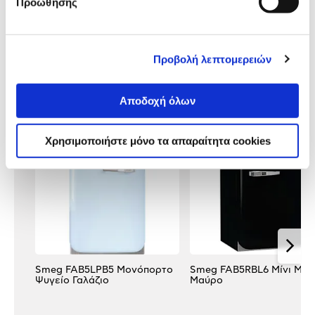
προϊόντος
Προώθησης
Αξιολογήσεις
Αξιολογήσεις
Προβολή λεπτομερειών
Δες τι κλίκαραν όσοι είδαν το ίδιο
Αποδοχή όλων
προϊόν με εσένα!
Χρησιμοποιήστε μόνο τα απαραίτητα cookies
Smeg FAB5LPB5 Μονόπορτο
Smeg FAB5RBL6 Μίνι Μπα
Ψυγείο Γαλάζιο
Μαύρο