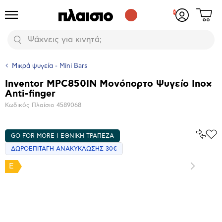
Δες
Προϊόντα
Σύνδεση
το
ή
καλάθι
εγγραφή
Αναζήτηση
σου
Μικρά ψυγεία - Mini Bars
Inventor MPC850IN Μονόπορτο Ψυγείο Inox
Βασικά
Anti-finger
χαρακτηριστικά
Κωδικός Πλαίσιο
4589068
Σύγκρ
GO FOR MORE | ΕΘΝΙΚΗ ΤΡΑΠΕΖΑ
Προ
το
στα
ΔΩΡΟΕΠΙΤΑΓΗ ΑΝΑΚΥΚΛΩΣΗΣ 30€
Αγα
E
Επόμενο
Μεγέθυνση
φωτογραφίας