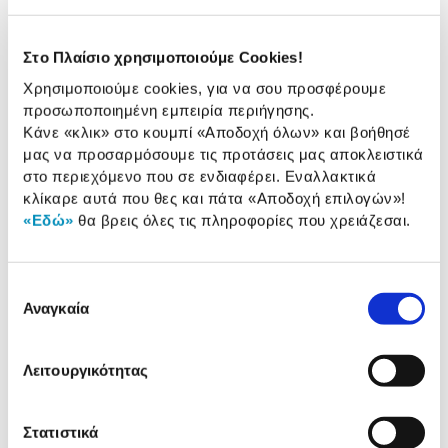
Μονόπορτο ψυγείο της Inventor με χωρητικότητα
102Lt, για να χωρέσεις όλα τα ψώνια της
εβδομάδας! Με compact διαστάσεις και πόρτα με
Στο Πλαίσιο χρησιμοποιούμε Cookies!
δυνατότητα αλλαγής φοράς, για εύκολη
εγκατάσταση στην κουζίνα σου.
Χρησιμοποιούμε cookies, για να σου προσφέρουμε
προσωποποιημένη εμπειρία περιήγησης.
Κάνε «κλικ» στο κουμπί
«Αποδοχή όλων»
και βοήθησέ
3 Έτη εγγύηση Προμηθευτή
Πληροφορίες
μας να προσαρμόσουμε τις προτάσεις μας αποκλειστικά
στο περιεχόμενο που σε ενδιαφέρει. Εναλλακτικά
Χαρακτηριστικά
κλίκαρε αυτά που θες και πάτα
«Αποδοχή επιλογών»
!
«Εδώ»
θα βρεις όλες τις πληροφορίες που χρειάζεσαι.
Καθαρή χωρητικότητα
102 Lt
Διαστάσεις (ΥxΠxΒ):
85 cm x 50 cm x 56 cm
Επιλογή
Αναγκαία
συγκατάθεσης
Ενεργειακή κλάση:
E
Τύπος ψύξης:
Στατικός
Λειτουργικότητας
Αναλυτική
Στατιστικά