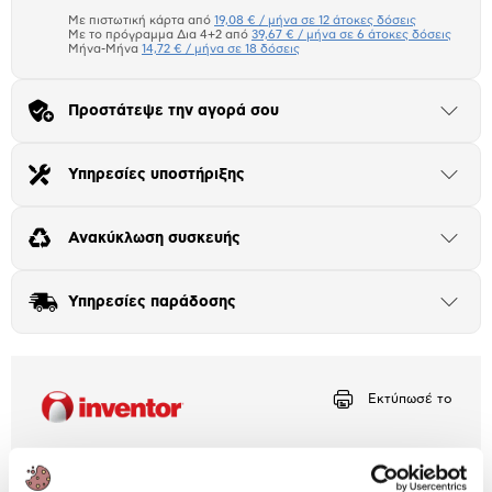
το
μπλοκ
Με πιστωτική κάρτα από
19,08 € / μήνα σε 12 άτοκες δόσεις
Πιστωτική κάρτα
Με το πρόγραμμα Δια 4+2 από
39,67 € / μήνα σε 6 άτοκες δόσεις
Μήνα-Μήνα
14,72 € / μήνα σε 18 δόσεις
Πλαίσιο δια 4+2
Προστάτεψε την αγορά σου
Μήνα Μήνα
Άνοιξε
το
μπλοκ
Αριθμός δόσεων
Ποσό/Μήνα
Υπηρεσίες υποστήριξης
Άνοιξε
19,08 €
το
μπλοκ
Ανακύκλωση συσκευής
Άνοιξε
το
μπλοκ
Υπηρεσίες παράδοσης
Άνοιξε
το
μπλοκ
Εκτύπωσέ το
Περιγραφή